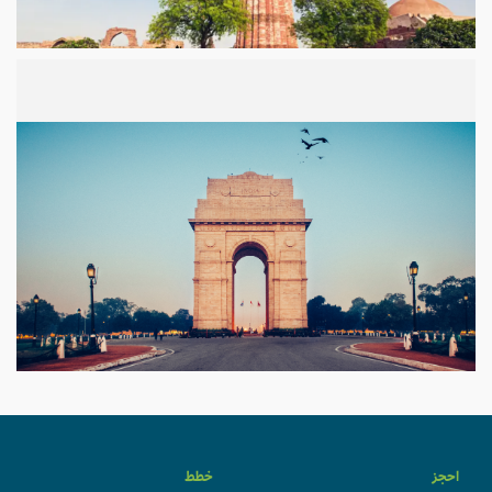
احجز
خطط