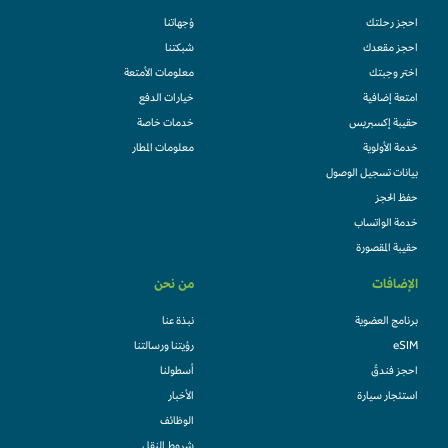
احجز رحلتك
وُجهاتنا
احجز مقعدك
شبكتنا
اختر وجبتك
معلومات الأمتعة
امتعة إضافية
خيارات الدفع
حقيبة إكسبريس
خدمات خاصة
خدمة الأولوية
معلومات المطار
بيانات تسجيل الوصول
حفظ الحجز
خدمة الواتساب
حقيبة المقصورة
الإضافات
من نحن
برنامج العضوية
نبذة عنا
eSIM
رؤيتنا ورسالتنا
احجز فندقً
أسطولنا
استئجار سيارة
الأخبار
الوظائف
شروط النقل