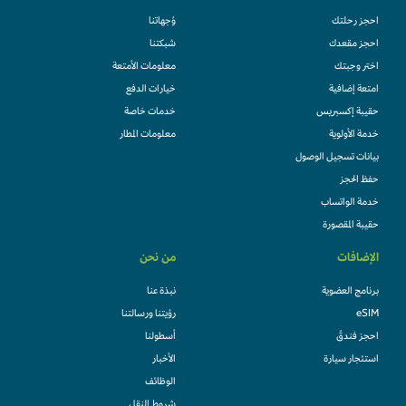
احجز رحلتك
وُجهاتنا
احجز مقعدك
شبكتنا
اختر وجبتك
معلومات الأمتعة
امتعة إضافية
خيارات الدفع
حقيبة إكسبريس
خدمات خاصة
خدمة الأولوية
معلومات المطار
بيانات تسجيل الوصول
حفظ الحجز
خدمة الواتساب
حقيبة المقصورة
الإضافات
من نحن
برنامج العضوية
نبذة عنا
eSIM
رؤيتنا ورسالتنا
احجز فندقً
أسطولنا
استئجار سيارة
الأخبار
الوظائف
شروط النقل