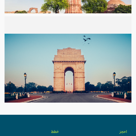
احجز
خطط