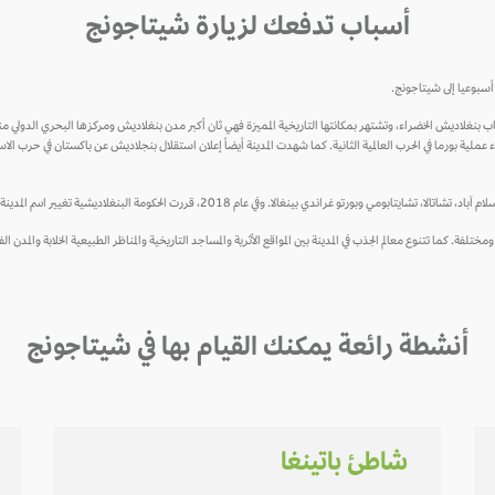
أسباب تدفعك لزيارة شيتاجونج
سبوعيا إلى شيتاجونج.
 بنغلاديش الخضراء، وتشتهر بمكانتها التاريخية المميزة فهي ثان أكبر مدن بنغلاديش ومركزها البحري الدولي منذ
كومة البنغلاديشية تغيير اسم المدينة من شيتاجونج لتصبح شاتوغرام وذلك لجعل الاسم يبدو مشابها للتهجئة البنغالية.
لفة. كما تتنوع معالم الجذب في المدينة بين المواقع الأثرية والمساجد التاريخية والمناظر الطبيعية الخلابة والمدن الف
أنشطة رائعة يمكنك القيام بها في شيتاجونج
شاطئ باتينغا