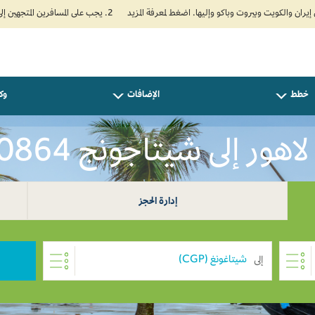
2. يجب على المسافرين المتجهين إلى الهند تعبئة نموذج الإقرار الصحي الذاتي (Air Suvidha) الإلزامي قبل موعد الوصول بـ 24 ساعة على الأقل. اضغط هنا للدخول إلى بوابة Air Suvidha.
خطط
الإضافات
وكل
ر إلى شيتاجونج PKR 120864
إدارة الحجز
إلى