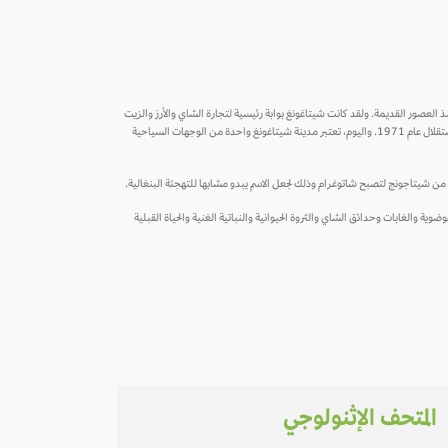
 العصور القديمة. ولقد كانت شيتاغونغ بوابة رئيسية لتجارة الشاي والأرز والزيت
والخيش في شبه القارة الهندية. وكانت قاعدة حيوية للقوات الأمريكية والبريطانية أثناء عملية بورما في الحرب العالمية الثانية. كما شهدت المدينة أيضاً إعلان استقلال بنجلاديش عن باكستان في حرب الاستقلال عام 1971. واليوم، تعتبر مدينة شيتاغونغ واحدة من الوجهات السياحية
وضوية والغابات وحدائق الشاي والثروة الحيوانية والنباتية الغنية والحياة القبلية
المتحف الإثنولوجي