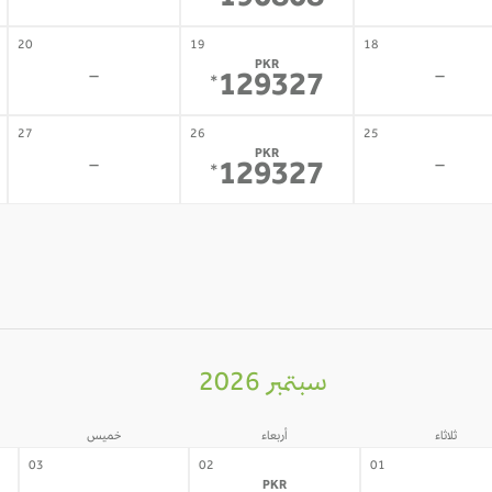
190808
20
19
18
PKR
-
-
129327
*
27
26
25
PKR
-
-
129327
*
سبتمبر 2026
ثلاثاء
أربعاء
خميس
03
02
01
PKR