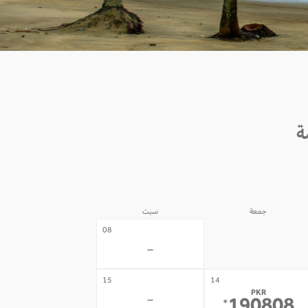
جمعة
سبت
07
08
-
-
15
14
PKR
-
*