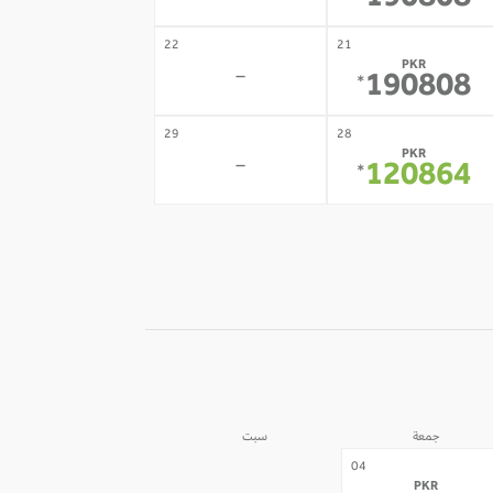
190808
22
21
PKR
-
190808
*
29
28
PKR
-
120864
*
جمعة
سبت
05
04
PKR