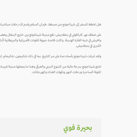
هل تخطط للسفر إلى شيتاجونج من مسقط. طيران السلام يقدم لك رحلات مباشرة أ
على ضفاف نهر كارنافولي في بنغلاديش، تقع مدينة شيتاغونغ بين خليج البنغال وهضاب
الكبرى في بنجلاديش.
ولقد عُرفت شيتاجونج بأسماء عدة على مر التاريخ بما في ذلك شاتيجون، شاتيجام، إسلام آباد، تشاتالا، تشايتابومي وبورتو غراندي بينغالا. وفي عام 2018، قررت الح
تتمتع شيتاجونج بدرجة عالية من التنوع الديني والعرقي وهذا ما يجعلها مدينة فريدة ومخت
الملونة الساحرة ورحلات النهر ونكهات الغذاء والمهرجانات.
بحيرة فوي