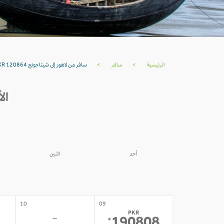
الرئيسية
>
سافر
>
سافر من لاهور إلى شيتاجونج PKR 120864
الأ
أحد
اثنين
03
02
-
-
10
09
PKR
-
*