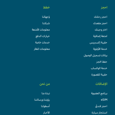
احجز
خطط
احجز رحلتك
وُجهاتنا
احجز مقعدك
شبكتنا
اختر وجبتك
معلومات الأمتعة
امتعة إضافية
خيارات الدفع
حقيبة إكسبريس
خدمات خاصة
خدمة الأولوية
معلومات المطار
بيانات تسجيل الوصول
حفظ الحجز
خدمة الواتساب
حقيبة المقصورة
الإضافات
من نحن
برنامج العضوية
نبذة عنا
eSIM
رؤيتنا ورسالتنا
احجز فندقً
أسطولنا
استئجار سيارة
الأخبار