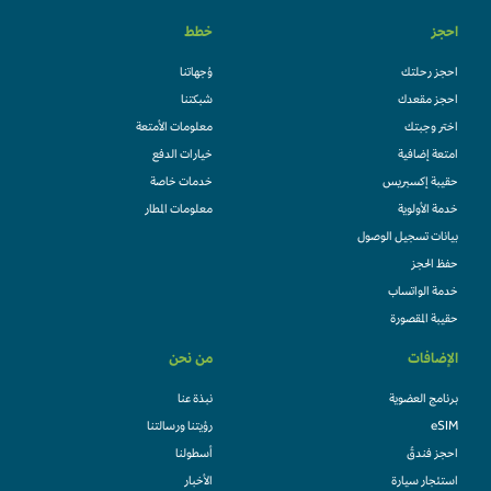
احجز
خطط
احجز رحلتك
وُجهاتنا
احجز مقعدك
شبكتنا
اختر وجبتك
معلومات الأمتعة
امتعة إضافية
خيارات الدفع
حقيبة إكسبريس
خدمات خاصة
خدمة الأولوية
معلومات المطار
بيانات تسجيل الوصول
حفظ الحجز
خدمة الواتساب
حقيبة المقصورة
الإضافات
من نحن
برنامج العضوية
نبذة عنا
eSIM
رؤيتنا ورسالتنا
احجز فندقً
أسطولنا
استئجار سيارة
الأخبار