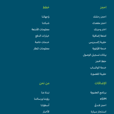
احجز
خطط
احجز رحلتك
وُجهاتنا
احجز مقعدك
شبكتنا
اختر وجبتك
معلومات الأمتعة
امتعة إضافية
خيارات الدفع
حقيبة إكسبريس
خدمات خاصة
خدمة الأولوية
معلومات المطار
بيانات تسجيل الوصول
حفظ الحجز
خدمة الواتساب
حقيبة المقصورة
الإضافات
من نحن
برنامج العضوية
نبذة عنا
eSIM
رؤيتنا ورسالتنا
احجز فندقً
أسطولنا
استئجار سيارة
الأخبار