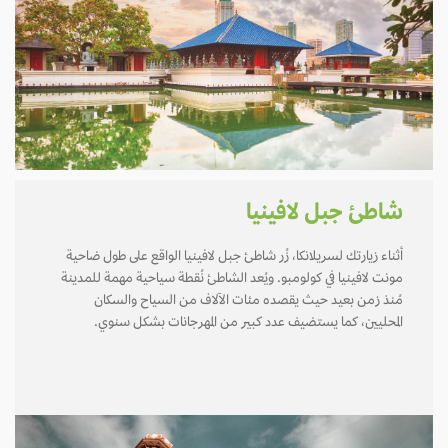
شاطئ جبل لافينيا
أثناء زيارتك لسريلانكا، زُر شاطئ جبل لافينيا الواقع على طول ضاحية
مونت لافينيا في كولومبو. ويُعد الشاطئ نُقطة سياحية مهمة للمدينة
مُنذ زمن بعيد حيث يقصده مئات الآلاف من السياح والسكان
المحليين، كما يستضيف عدد كبير من المهرجانات بشكل سنوي.