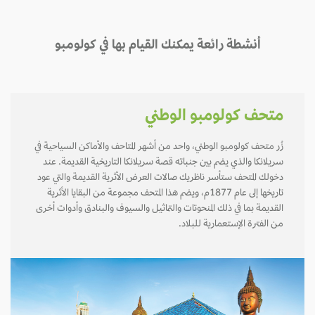
أنشطة رائعة يمكنك القيام بها في كولومبو
متحف كولومبو الوطني
زُر متحف كولومبو الوطني، واحد من أشهر المتاحف والأماكن السياحية في
سريلانكا والذي يضم بين جنباته قصة سريلانكا التاريخية القديمة. عند
دخولك المتحف ستأسر ناظريك صالات العرض الأثرية القديمة والتي عود
تاريخها إلى عام 1877م، ويضم هذا المتحف مجموعة من البقايا الأثرية
القديمة بما في ذلك المنحوتات والتماثيل والسيوف والبنادق وأدوات أخرى
من الفترة الإستعمارية للبلاد.