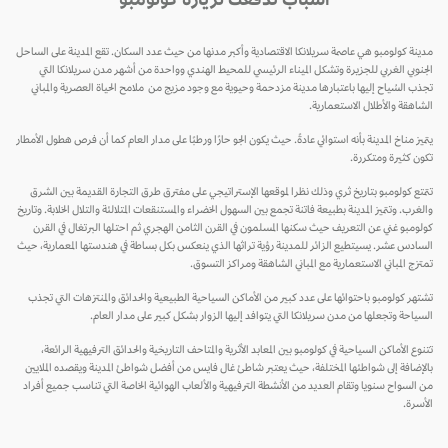
أسباب تدفعك لزيارة كولومبو
مدينة كولومبو هي عاصمة سريلانكا الاقتصادية وأكبر مدنها من حيث عدد السكان. تقع المدينة على الساحل
الجنوبي الغربي للجزيرة وتشكل الميناء الرئيسي للمحيط الهندي وواحدة من أشهر مدن سريلانكا التي
تجذب السُياح إليها باعتبارها مدينة مزدحمة وحيوية مع وجود مزيج من ملامح الحياة العصرية والمباني
الشاهقة والأطلال الاستعمارية.
يتميز مناخ المدينة بأنه استوائي عادةً. حيث يكون الجو حارًا ورطبًا على مدار العام كما أن فرص هطول الأمطار
تكون كثيرة ومتكررة.
تتمتع كولومبو بتاريخ ثري وذلك نظرا لموقعها الإستراتيجي على مفترق طرق التجارة القديمة بين الشرق
والغرب. وتتميز المدينة بطبيعة فاتنة تجمع بين السهول الخضراء والمستنقعات المتلالئة والتلال الخلابة. وتاريخ
كولومبو غني عن التعريف حيث سكنها المسلمون في القرن الثامن الهجري ثم احتلها البرتغال في القرن
السادس عشر. يسيتطيع الزائر للمدينة رؤية تراثها الذي ينعكس بكل بساطة في هندستها المعمارية، حيث
تمتزج المباني الاستعمارية مع المباني الشاهقة ومراكز التسوق.
تشتهر كولومبو باحتوائها على عدد كبير من الأماكن السياحية الطبيعية والحدائق والمنتزهات التي تجذب
السياحة وتجعلها من مدن سريلانكا التي يتوافد إليها الزوار بشكل كبير على مدار العام.
تتنوع الأماكن السياحية في كولومبو بين المعابد الأثرية والمتاحف التاريخية والحدائق الترفيهية الرائعة،
بالإضافة إلى شواطئها المختلفة، حيث يعتبر شاطئ غال فايس من أفضل شواطئ المدينة ويقصده الملايين
من السواح سنويا وتقام العديد من الأنشطة الترفيهية والألعاب الهوائية الخاصة التي تناسب جميع أفراد
الأسرة.