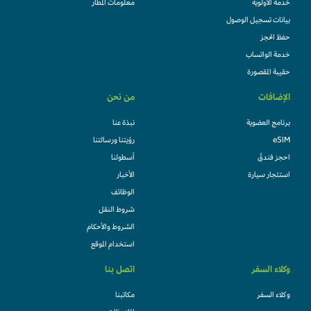
خدمة الأولوية
معلومات المطار
بيانات تسجيل الوصول
حفظ الحجز
خدمة الواتساب
حقيبة المقصورة
الإضافات
من نحن
برنامج العضوية
نبذة عنا
eSIM
رؤيتنا ورسالتنا
احجز فندقً
أسطولنا
استئجار سيارة
الأخبار
الوظائف
شروط النقل
الشروط والأحكام
استخدام الموقع
وكلاء السفر
اتصل بنا
وكلاء السفر
مكاتبنا