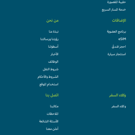
حقيبة المقصورة
خدمة المسار السريع
الإضافات
من نحن
برنامج العضوية
نبذة عنا
eSIM
رؤيتنا ورسالتنا
احجز فندقً
أسطولنا
استئجار سيارة
الأخبار
الوظائف
شروط النقل
الشروط والأحكام
استخدام الموقع
وكلاء السفر
اتصل بنا
وكلاء السفر
مكاتبنا
الملاحظات
الأسئلة الشائعة
أعلن معنا