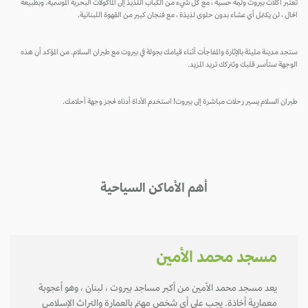
تعتبر اكلات بيروت وليمة حسية ، مع كل شيء من الكباب اللذيذ إلى المأكولات البحرية الموسمية. وبطبيعة
الحال ، لن يكتمل أي عشاء بدون حلوى لذيذة ، مع فنجان كبير من القهوة اللبنانية.
ستجد مدينة مليئة بالإثارة والمفاجآت أثناء قيامك بجولة في بيروت مع طيران السلام. من المؤكد أن هذه
الوجهة ستأسر قلبك وتتركك تريد المزيد.
طيران السلام يسير رحلات مباشرة إلى بيروت! استخدم الأداة أدناه لحجز وجهة أحلامك.
أهم الأماكن السياحية
مسجد محمد الأمين
يعد مسجد محمد الأمين من أكبر مساجد بيروت ، لبنان ، وهو أعجوبة
معمارية أخاذة. يجب على أي شخص مهتم بالعمارة والتراث الإسلامي