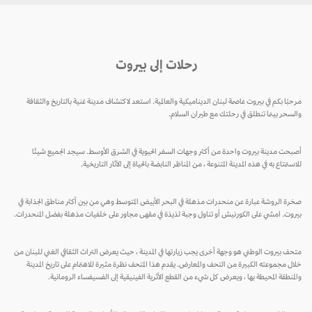
رحلات إلى بيروت
مرحبًا بكم في بيروت عاصمة لبنان الديناميكية والعالمية. استعد لاكتشاف مدينة غنية بالتاريخ والثقافة
والسحر بينما تنطلق في رحلتك مع طيران السلام.
أصبحت مدينة بيروت واحدة من أكثر وجهات السفر الحيوية في الشرق الأوسط. سيجد الجميع شيئًا
للاستمتاع به في هذه المدينة المتنوعة ، من المناظر النابضة بالحياة إلى الآثار التاريخية.
صخرة الروشة عبارة عن منحدرات مذهلة في البحر الأبيض المتوسط ​​وهي من بين أكثر مناطق الجذابة في
بيروت. امشي على الكورنيش أو تناول وجبة لذيذة في مقهى مجاور على خلفيات مذهلة بفضل المنحدرات.
متحف بيروت الوطني هو وجهة أخرى يجب زيارتها في المدينة ، حيث يعرض التراث الثقافي الغني للبنان من
خلال مجموعته الكبيرة من التحف والمعارض. يقدم هذا المتحف نظرة مثيرة للاهتمام على تاريخ المدينة
والمنطقة المحيطة بها ، ويعرض كل شيء من القطع الأثرية الفينيقية إلى الفسيفساء الرومانية.