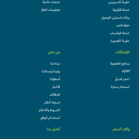
حقيبة إكسبريس
خدمات خاصة
خدمة الأولوية
معلومات المطار
بيانات تسجيل الوصول
حفظ الحجز
خدمة الواتساب
حقيبة المقصورة
الإضافات
من نحن
برنامج العضوية
نبذة عنا
eSIM
رؤيتنا ورسالتنا
احجز فندقً
أسطولنا
استئجار سيارة
الأخبار
الوظائف
شروط النقل
الشروط والأحكام
استخدام الموقع
وكلاء السفر
اتصل بنا