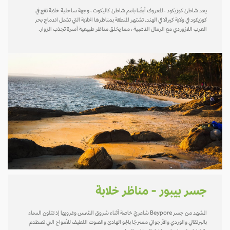
يعد شاطئ كوزيكود ، المعروف أيضًا باسم شاطئ كاليكوت ، وجهة ساحلية خلابة تقع في
كوزيكود في ولاية كيرالا في الهند. تشتهر المنطقة بمناظرها الخلابة التي تشمل اندماج بحر
العرب اللازوردي مع الرمال الذهبية ، مما يخلق مناظر طبيعية آسرة تجذب الزوار.
جسر بيبور - مناظر خلابة
المشهد من جسر Beypore شاعريٌ خاصة أثناء شروق الشمس وغروبها إذ تتلون السماء
بالبرتقالي والوردي والأرجواني ممتزجًا بالجو الهادئ والصوت اللطيف للأمواج التي تصطدم