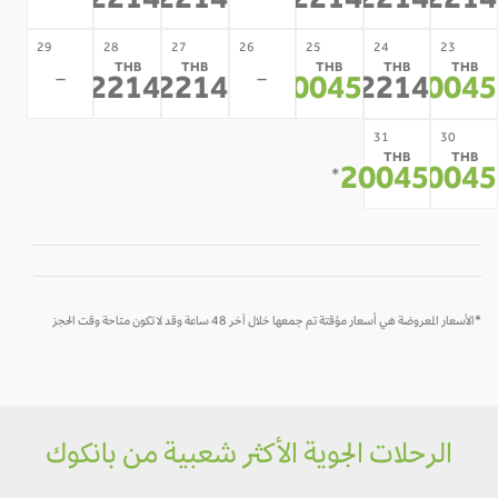
22214
22214
22214
22214
2221
29
28
27
26
25
24
23
THB
THB
THB
THB
THB
-
-
22214
22214
20045
22214
2004
*
*
*
*
*
31
30
THB
THB
20045
2004
*
*
*الأسعار المعروضة هي أسعار مؤقتة تم جمعها خلال آخر 48 ساعة وقد لا تكون متاحة وقت الحجز
الرحلات الجوية الأكثر شعبية من بانكوك