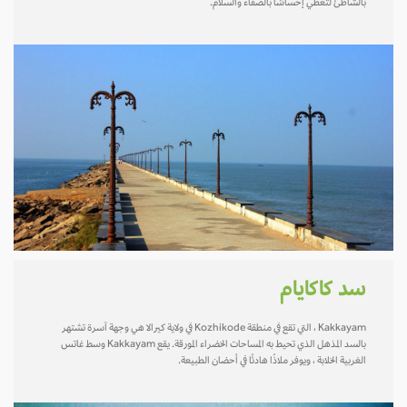
بالشاطئ لتعطي إحساسًا بالصفاء والسلام.
سد كاكايام
Kakkayam ، التي تقع في منطقة Kozhikode في ولاية كيرالا هي وجهة آسرة تشتهر
بالسد المذهل الذي تحيط به المساحات الخضراء المورقة. يقع Kakkayam وسط غاتس
الغربية الخلابة ، ويوفر ملاذًا هادئًا في أحضان الطبيعة.