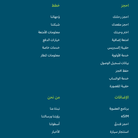
احجز
خطط
احجز رحلتك
وُجهاتنا
احجز مقعدك
شبكتنا
اختر وجبتك
معلومات الأمتعة
امتعة إضافية
خيارات الدفع
حقيبة إكسبريس
خدمات خاصة
خدمة الأولوية
معلومات المطار
بيانات تسجيل الوصول
حفظ الحجز
خدمة الواتساب
حقيبة المقصورة
الإضافات
من نحن
برنامج العضوية
نبذة عنا
eSIM
رؤيتنا ورسالتنا
احجز فندقً
أسطولنا
استئجار سيارة
الأخبار