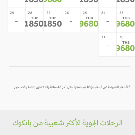
21850
19680
21850
2185
29
28
27
26
25
24
23
THB
THB
THB
THB
-
-
-
21850
21850
19680
1968
*
*
*
*
31
30
THB
-
1968
*
*الأسعار المعروضة هي أسعار مؤقتة تم جمعها خلال آخر 48 ساعة وقد لا تكون متاحة وقت الحجز
الرحلات الجوية الأكثر شعبية من بانكوك