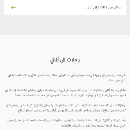
سافر من Doha إلى ألماتي
رحلات الى ألماتي
هل تحلم بالسفر إلى وجهة فريدة؟ سوف يحقّق لك طيران السلام حلمك من خلال رحلات اقتصادية إلى
ألماتي من مسقط
تشتهر مدينة ألماتي بمناظرها الطبيعية الآسرة بفضل قربها من سلسلة جبال تيانشان الشاهقة، إضافةً إلى
تجارب التسوق الفاخرة التي توفّرها للزوار، لذلك يصفها الكثيرون بأنها مدينة رائعة مليئة بالمفاجآت
ومازالت ألماتي، العاصمة القديمة لكازاخستان، تتمتّع بمكانتها كمركز مالي وثقافي في كازاخستان. وتعني ألماتي
"مدينة شجر التفاح"، فبفضل مناخها المعتدل نسبيًا تنمو على أراضيها العديد من أشجار التفاح
وقد ظهر اسم "ألماتي" على الساحة الدولية للمرة الأولى باعتبارها إحدى المحطات العديدة على طريق الحرير
الذي سلكه التجار للعبور بتجارتهم بين البلدان والقارات