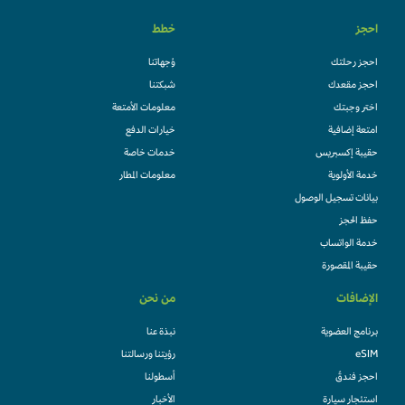
احجز
خطط
احجز رحلتك
وُجهاتنا
احجز مقعدك
شبكتنا
اختر وجبتك
معلومات الأمتعة
امتعة إضافية
خيارات الدفع
حقيبة إكسبريس
خدمات خاصة
خدمة الأولوية
معلومات المطار
بيانات تسجيل الوصول
حفظ الحجز
خدمة الواتساب
حقيبة المقصورة
الإضافات
من نحن
برنامج العضوية
نبذة عنا
eSIM
رؤيتنا ورسالتنا
احجز فندقً
أسطولنا
استئجار سيارة
الأخبار