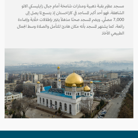
مسجد عظيم بقبة ذهبية ومنارات شامخة أمام جبال زايليسكي الاتو
الشاهقة، فهو أحد أكبر المساجد في كازاخستان إذ يتسع لما يصل إلى
7,000 مصلّي. ويضم المسجد صحنًا مذهلًا يتميّز بإطلالات خلّابة وإضاءة
رائعة، كما يشتهر المسجد بأنه مكان هادئ للتأمل والصلاة وسط الجمال
الطبيعي الأخاذ