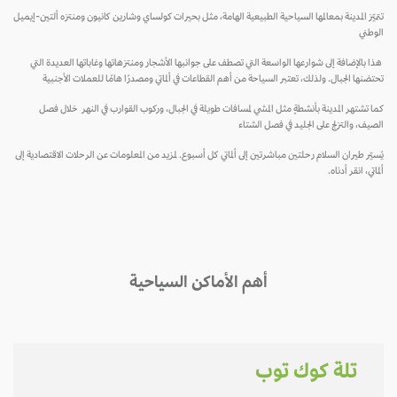
تتميّز المدينة بمعالمها السياحية الطبيعية الهامة، مثل بحيرات كولساي وشارين كانيون ومنتزه ألتين-إيميل
الوطني
هذا بالإضافة إلى شوارعها الواسعة التي تصطف على جوانبها الأشجار ومنتزهاتها وغاباتها العديدة التي
تحتضنها الجبال. ولذلك، تعتبر السياحة من أهم القطاعات في ألماتي ومصدرًا هامًا للعملات الأجنبية
كما تشتهر المدينة بأنشطةٍ مثل المشي لمسافات طويلة في الجبال، وركوب القوارب في النهر خلال فصل
الصيف، والتزلج على الجليد في فصل الشتاء
يُسيّر طيران السلام رحلتين مباشرتين إلى ألماتي كل أسبوع. لمزيد من المعلومات عن الرحلات الاقتصادية إلى
ألماتي، انقر أدناه.
أهم الأماكن السياحية
تلة كوك توب