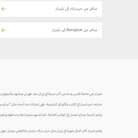
سافر من حيدراباد إلى شيراز
سافر من Bangkok إلى شيراز
شيراز هي عاصمة فارس وسادس أكبر مدينة في إيران بعد طهران ومشهد وأصفهان وتبريز وكرج. و
يختلف اسم شيراز في الكتب والأوراق التاريخية، فهي تمتلك عدة أسماء مثل "تيرازيس"
وتتميز المدينة بمناخ معتدل في المواسم العادية، كما تشتهر بشعراءها وحدائقها وزهوره
وتضم شيراز أكثر الجبال شهرة في إيران مثل جبل دراك، وجبل باباكوهي، وجبل جهل مقا