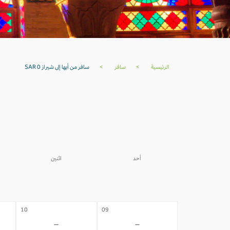
الرئيسية
>
سافر
>
سافر من أبها إلى شيراز SAR 0
أحد
اثنين
03
02
-
-
10
09
-
-