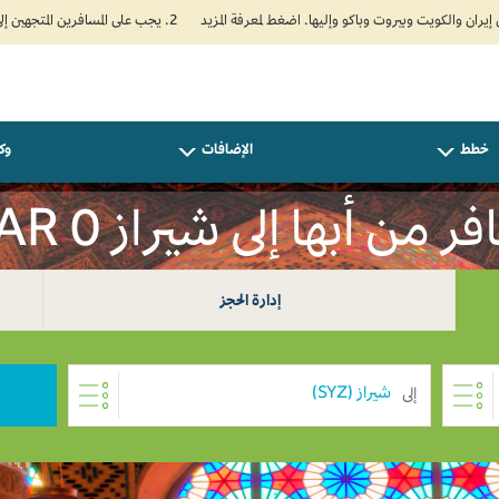
2. يجب على المسافرين المتجهين إلى الهند تعبئة نموذج الإقرار الصحي الذاتي (Air Suvidha) الإلزامي قبل موعد الوصول بـ 24 ساعة على الأقل. اضغط هنا للدخول إلى بوابة Air Suvidha.
خطط
الإضافات
وكل
ر من أبها إلى شيراز SAR 0
إدارة الحجز
إلى