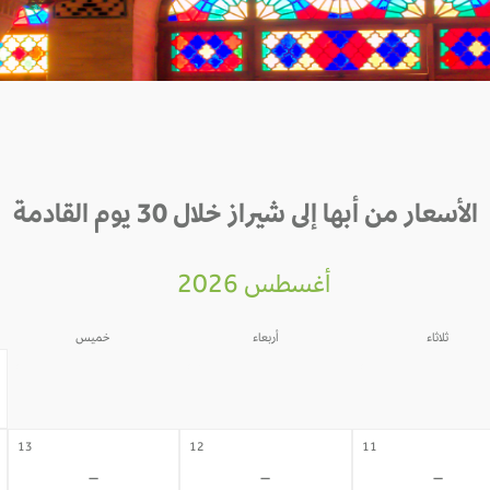
الأسعار من أبها إلى شيراز خلال 30 يوم القادمة
أغسطس 2026
ثلاثاء
أربعاء
خميس
06
05
04
-
-
-
13
12
11
-
-
-