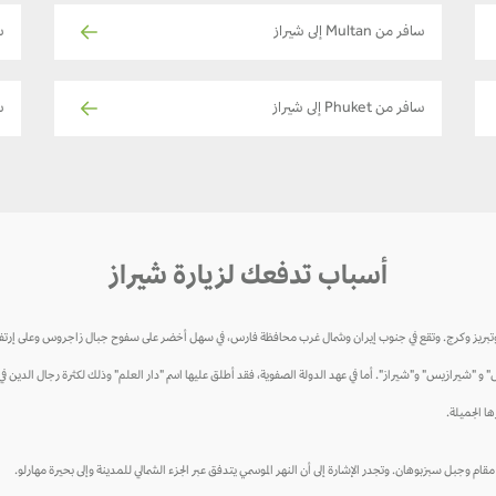
سافر من Multan إلى شيراز
ساف
سافر من Phuket إلى شيراز
س
أسباب تدفعك لزيارة شيراز
تقع في جنوب إيران وشمال غرب محافظة فارس، في سهل أخضر على سفوح جبال زاجروس وعلى إرتفاع 1500 متر فوق مستوى سطح الب
 و "شيرازيس" و"شيراز". أما في عهد الدولة الصفوية، فقد أطلق عليها اسم "دار العلم" وذلك لكثرة رجال الدين ف
ا الجميلة.
م وجبل سبزبوهان. وتجدر الإشارة إلى أن النهر الموسمي يتدفق عبر الجزء الشمالي للمدينة وإلى بحيرة مهارلو.