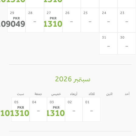
101310
101310
29
28
27
26
25
24
23
PKR
PKR
-
-
-
-
-
109049
101310
*
*
31
30
-
-
سبتمبر 2026
أحد
اثنين
ثلاثاء
أربعاء
خميس
جمعة
سبت
31
30
05
04
03
02
01
PKR
PKR
-
-
-
-
-
101310
101310
*
*