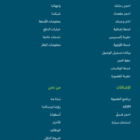
احجز رحلتك
وُجهاتنا
احجز مقعدك
شبكتنا
اختر وجبتك
معلومات الأمتعة
امتعة إضافية
خيارات الدفع
حقيبة إكسبريس
خدمات خاصة
خدمة الأولوية
معلومات المطار
بيانات تسجيل الوصول
حفظ الحجز
خدمة الواتساب
حقيبة المقصورة
الإضافات
من نحن
برنامج العضوية
نبذة عنا
eSIM
رؤيتنا ورسالتنا
احجز فندقً
أسطولنا
استئجار سيارة
الأخبار
الوظائف
شروط النقل