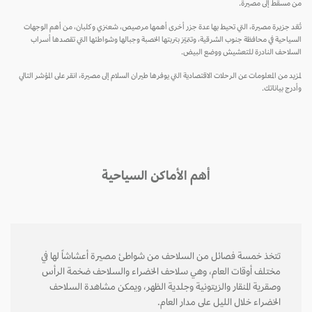
ن مسقط إلى مصيرة.
عّد جزيرة مصيرة، التي تحيط بها عدة جزر أخرى أهمها مرصيص، شعنزي وكلبان، من أهم الوجهات
سياحية في محافظة جنوب الشرقية، وتتميّز بتربتها الخصبة وجبالها وشواطئها التي تقصدها أسراب
سلاحف النادرة للتعشيش ووضع البيض.
زيد من المعلومات عن الرحلات الاقتصادية التي يوفرها طيران السلام إلى مصيرة، انقر على المؤشر التالي
درج بياناتك.
أهم الأماكن السياحية
تتخذ خمسة فصائل من السلاحف من شواطئ مصيرة أعشاشاً لها في
مختلف أوقات العام، وهي سلاحف الخضراء والسلاحف ضخمة الرأس
وصقرية المنقار والزيتونية وجلدية الظهر، ويمكن مشاهدة السلاحف
الخضراء خلال الليل على مدار العام.