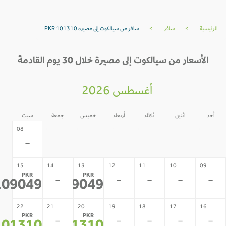
لرئيسية
>
سافر
>
سافر من سيالكوت إلى مصيرة PKR 101310
الأسعار من سيالكوت إلى مصيرة خلال 30 يوم القادمة
أغسطس 2026
أحد
اثنين
ثلاثاء
أربعاء
خميس
جمعة
سبت
07
06
05
04
03
02
08
-
-
-
-
-
-
-
15
14
13
12
11
10
09
PKR
PKR
-
-
-
-
-
109049
109049
*
*
22
21
20
19
18
17
16
PKR
PKR
-
-
-
-
-
*
*