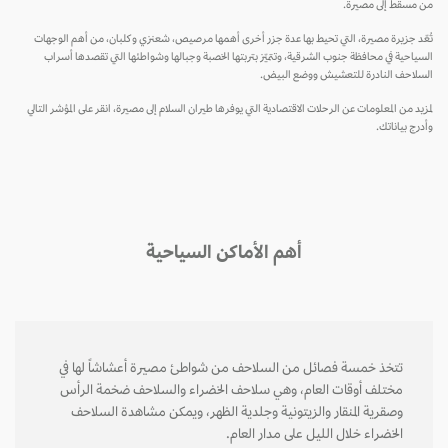
من مسقط إلى مصيرة.
تُعّد جزيرة مصيرة، التي تحيط بها عدة جزر أخرى أهمها مرصيص، شعنزي وكلبان، من أهم الوجهات
السياحية في محافظة جنوب الشرقية، وتتميّز بتربتها الخصبة وجبالها وشواطئها التي تقصدها أسراب
السلاحف النادرة للتعشيش ووضع البيض.
لمزيد من المعلومات عن الرحلات الاقتصادية التي يوفرها طيران السلام إلى مصيرة، انقر على المؤشر التالي
وأدرج بياناتك.
أهم الأماكن السياحية
تتخذ خمسة فصائل من السلاحف من شواطئ مصيرة أعشاشاً لها في
مختلف أوقات العام، وهي سلاحف الخضراء والسلاحف ضخمة الرأس
وصقرية المنقار والزيتونية وجلدية الظهر، ويمكن مشاهدة السلاحف
الخضراء خلال الليل على مدار العام.