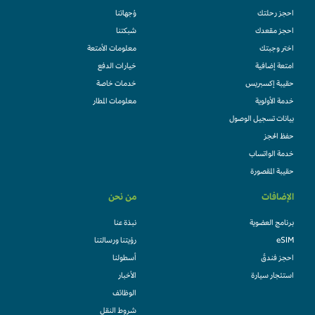
احجز رحلتك
وُجهاتنا
احجز مقعدك
شبكتنا
اختر وجبتك
معلومات الأمتعة
امتعة إضافية
خيارات الدفع
حقيبة إكسبريس
خدمات خاصة
خدمة الأولوية
معلومات المطار
بيانات تسجيل الوصول
حفظ الحجز
خدمة الواتساب
حقيبة المقصورة
الإضافات
من نحن
برنامج العضوية
نبذة عنا
eSIM
رؤيتنا ورسالتنا
احجز فندقً
أسطولنا
استئجار سيارة
الأخبار
الوظائف
شروط النقل