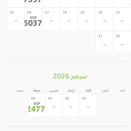
27597
29
28
27
26
25
24
23
EGP
-
-
-
-
-
-
25037
*
31
30
-
-
سبتمبر 2026
أحد
اثنين
ثلاثاء
أربعاء
خميس
جمعة
سبت
05
31
30
04
03
02
01
EGP
-
-
-
-
-
-
22477
*