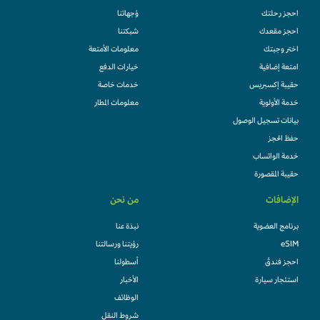
احجز رحلتك
وُجهاتنا
احجز مقعدك
شبكتنا
اختر وجبتك
معلومات الأمتعة
امتعة إضافية
خيارات الدفع
حقيبة إكسبريس
خدمات خاصة
خدمة الأولوية
معلومات المطار
بيانات تسجيل الوصول
حفظ الحجز
خدمة الواتساب
حقيبة المقصورة
الإضافات
من نحن
برنامج العضوية
نبذة عنا
eSIM
رؤيتنا ورسالتنا
احجز فندقً
أسطولنا
استئجار سيارة
الأخبار
الوظائف
شروط النقل