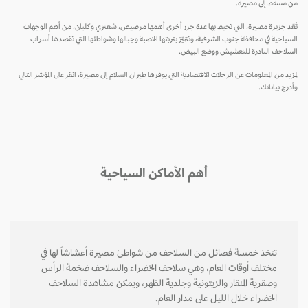
من مسقط إلى مصيرة.
تُعّد جزيرة مصيرة، التي تحيط بها عدة جزر أخرى أهمها مرصيص، شعنزي وكلبان، من أهم الوجهات
السياحية في محافظة جنوب الشرقية، وتتميّز بتربتها الخصبة وجبالها وشواطئها التي تقصدها أسراب
السلاحف النادرة للتعشيش ووضع البيض.
لمزيد من المعلومات عن الرحلات الاقتصادية التي يوفرها طيران السلام إلى مصيرة، انقر على المؤشر التالي
وأدرج بياناتك.
أهم الأماكن السياحية
تتخذ خمسة فصائل من السلاحف من شواطئ مصيرة أعشاشاً لها في
مختلف أوقات العام، وهي سلاحف الخضراء والسلاحف ضخمة الرأس
وصقرية المنقار والزيتونية وجلدية الظهر، ويمكن مشاهدة السلاحف
الخضراء خلال الليل على مدار العام.