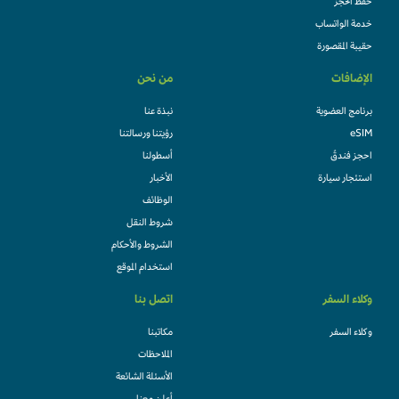
حفظ الحجز
خدمة الواتساب
حقيبة المقصورة
الإضافات
من نحن
برنامج العضوية
نبذة عنا
eSIM
رؤيتنا ورسالتنا
احجز فندقً
أسطولنا
استئجار سيارة
الأخبار
الوظائف
شروط النقل
الشروط والأحكام
استخدام الموقع
وكلاء السفر
اتصل بنا
وكلاء السفر
مكاتبنا
الملاحظات
الأسئلة الشائعة