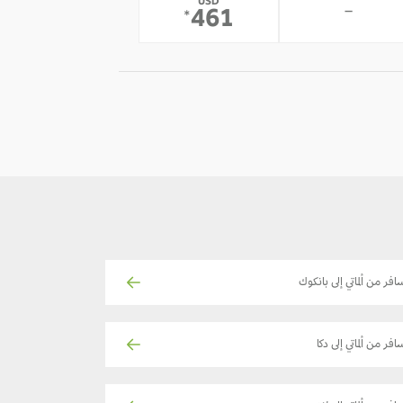
USD
-
461
*
افر من ألماتي إلى بانكوك
افر من ألماتي إلى دكا