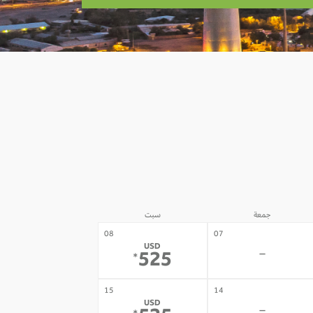
جمعة
سبت
08
07
USD
-
525
*
15
14
USD