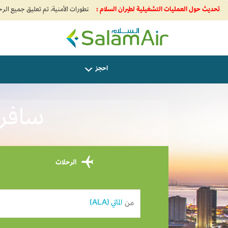
تحديث حول العمليات التشغيلية لطيران السلام :
SalamAir
احجز
سافر من
الرحلات
من