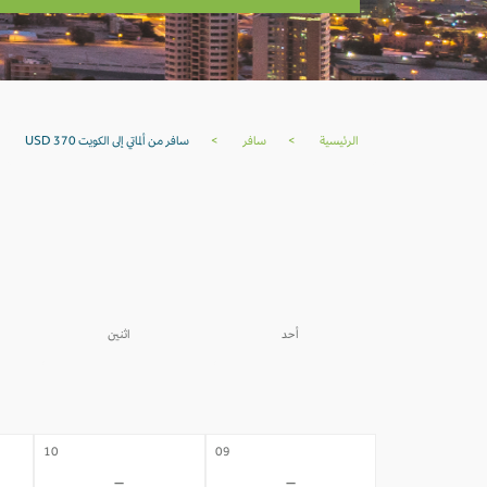
الرئيسية
>
سافر
>
سافر من ألماتي إلى الكويت USD 370
أحد
اثنين
03
02
-
-
10
09