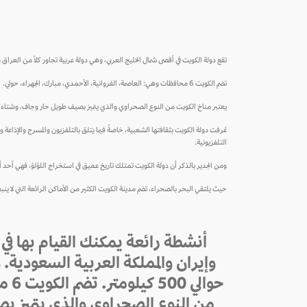
تقع دولة الكويت في أقصى شمال الخليج العربي، وهي دولة عربية تجاور كلاً من العراق وإيران والمملكة العربية السعودية. وتبلغ مساحتها 8
تضم الكويت 6 محافظات وهي: العاصمة، الفروانية، الأحمدي، مبارك، الجهراء، حولي.
يعتبر مناخ الكويت من النوع الصحراوي والذي يتميز بصيف طويل حار وجاف، وشتاء ق
عُرفت دولة الكويت بثقافتها الشعبية، خاصةً فيما يتلق بالتلفزيون والمسرح والإذاعة 
التلفزيونية.
ومن الجدير بالذكر أن دولة الكويت تمتلك تاريخ عميق في استخراج اللؤلؤ، فهي أحد أ
حيث يلتقي البحر بالصحراء، تضم مدينة الكويت الكثير من الأماكن الرائعة التي لا ين
أنشطة رائعة يمكنك القيام بها في 
حوا
من النوع الصحراوي والذي يتميز ب