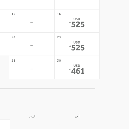
-
-
17
16
USD
-
525
*
24
23
USD
-
525
*
31
30
USD
-
461
*
أحد
اثنين
31
30