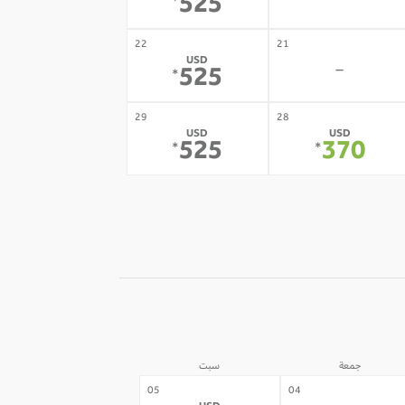
-
525
*
22
21
USD
-
525
*
29
28
USD
USD
525
370
*
*
جمعة
سبت
05
04