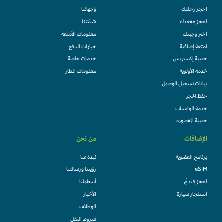
احجز رحلتك
وُجهاتنا
احجز مقعدك
شبكتنا
اختر وجبتك
معلومات الأمتعة
امتعة إضافية
خيارات الدفع
حقيبة إكسبريس
خدمات خاصة
خدمة الأولوية
معلومات المطار
بيانات تسجيل الوصول
حفظ الحجز
خدمة الواتساب
حقيبة المقصورة
الإضافات
من نحن
برنامج العضوية
نبذة عنا
eSIM
رؤيتنا ورسالتنا
احجز فندقً
أسطولنا
استئجار سيارة
الأخبار
الوظائف
شروط النقل