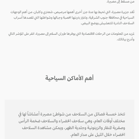
من مسقط إلى مصيرة.
تُعّد جزيرة مصيرة، التي تحيط بها عدة جزر أخرى أهمها مرصيص، شعنزي وكلبان، من أهم الوجهات
السياحية في محافظة جنوب الشرقية، وتتميّز بتربتها الخصبة وجبالها وشواطئها التي تقصدها أسراب
السلاحف النادرة للتعشيش ووضع البيض.
لمزيد من المعلومات عن الرحلات الاقتصادية التي يوفرها طيران السلام إلى مصيرة، انقر على المؤشر التالي
وأدرج بياناتك.
أهم الأماكن السياحية
تتخذ خمسة فصائل من السلاحف من شواطئ مصيرة أعشاشاً لها في
مختلف أوقات العام، وهي سلاحف الخضراء والسلاحف ضخمة الرأس
وصقرية المنقار والزيتونية وجلدية الظهر، ويمكن مشاهدة السلاحف
الخضراء خلال الليل على مدار العام.