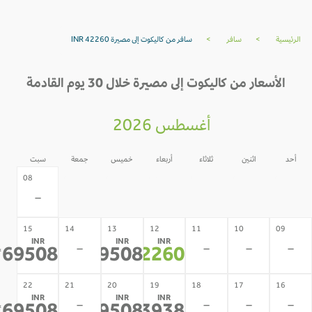
الرئيسية
>
سافر
>
سافر من كاليكوت إلى مصيرة INR 42260
الأسعار من كاليكوت إلى مصيرة خلال 30 يوم القادمة
أغسطس 2026
أحد
اثنين
ثلاثاء
أربعاء
خميس
جمعة
سبت
07
06
05
04
03
02
08
-
-
-
-
-
-
-
15
14
13
12
11
10
09
INR
INR
INR
-
-
-
-
69508
69508
42260
*
*
*
22
21
20
19
18
17
16
INR
INR
INR
-
-
-
-
*
*
*