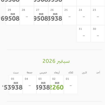
69508
69508
53938
29
28
27
26
25
24
23
INR
INR
INR
-
-
-
-
69508
69508
53938
*
*
*
31
30
-
-
سبتمبر 2026
أحد
اثنين
ثلاثاء
أربعاء
خميس
جمعة
سبت
31
30
05
04
03
02
01
INR
INR
INR
-
-
-
-
53938
53938
42260
*
*
*