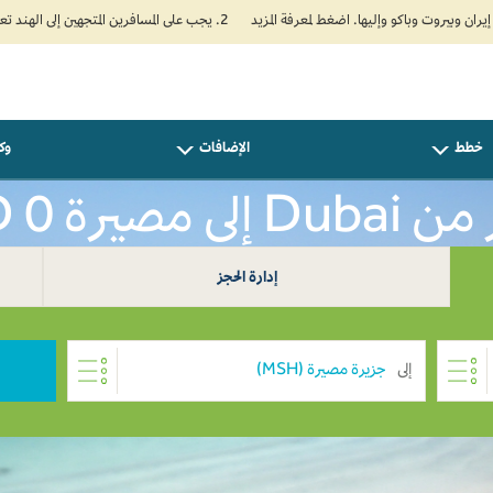
2. يجب على المسافرين المتجهين إلى الهند تعبئة نموذج الإقرار الصحي الذاتي (Air Suvidha) الإلزامي قبل موعد الوصول بـ 24 ساعة على الأقل. اضغط هنا للدخول إلى بوابة Air Suvidha.
خطط
الإضافات
وكل
لى مصيرة AED 0
إدارة الحجز
إلى