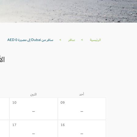
الرئيسية
>
سافر
>
سافر من Dubai إلى مصيرة AED 0
الأسعار
أحد
اثنين
10
09
-
-
17
16
-
-