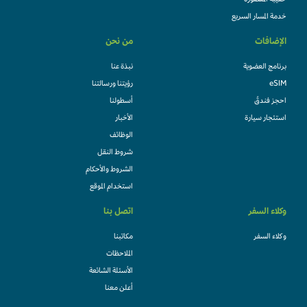
حقيبة المقصورة
خدمة المسار السريع
الإضافات
من نحن
برنامج العضوية
نبذة عنا
eSIM
رؤيتنا ورسالتنا
احجز فندقً
أسطولنا
استئجار سيارة
الأخبار
الوظائف
شروط النقل
الشروط والأحكام
استخدام الموقع
وكلاء السفر
اتصل بنا
وكلاء السفر
مكاتبنا
الملاحظات
الأسئلة الشائعة
أعلن معنا