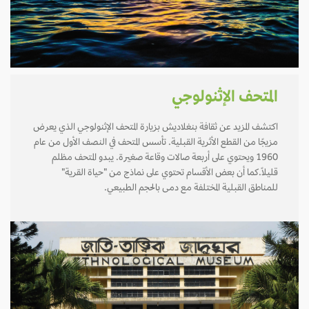
المتحف الإثنولوجي
اكتشف المزيد عن ثقافة بنغلاديش بزيارة المتحف الإثنولوجي الذي يعرض
مزيجًا من القطع الأثرية القبلية. تأسس المتحف في النصف الأول من عام
1960 ويحتوي على أربعة صالات وقاعة صغيرة. يبدو المتحف مظلم
قليلاً.كما أن بعض الأقسام تحتوي على نماذج من "حياة القرية"
للمناطق القبلية المختلفة مع دمى بالحجم الطبيعي.