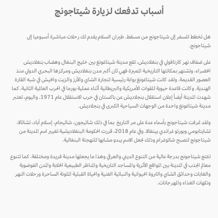
أسباب تدفعك لزيارة شيتاجونج
 تخطط للسفر إلى شيتاجونج من مسقط. طيران السلام يقدم لك رحلات مباشرة أسبوعيا إلى
يتاجونج.
ى ضفاف نهر كارنافولي في بنغلاديش، تقع مدينة شيتاغونغ بين خليج البنغال وهضاب بنغلاديش
خضراء، وتشتهر بمكانتها التاريخية المميزة فهي ثان أكبر مدن بنغلاديش ومركزها البحري الدولي منذ
عصور القديمة. ولقد كانت شيتاغونغ بوابة رئيسية لتجارة الشاي والأرز والزيت والخيش في شبه القارة
هندية. وكانت قاعدة حيوية للقوات الأمريكية والبريطانية أثناء عملية بورما في الحرب العالمية الثانية. كما
شهدت المدينة أيضاً إعلان استقلال بنجلاديش عن باكستان في حرب الاستقلال عام 1971. واليوم، تعتبر
ينة شيتاغونغ واحدة من الوجهات السياحية الكبرى في بنجلاديش.
قد عُرفت شيتاجونج بأسماء عدة على مر التاريخ بما في ذلك شاتيجون، شاتيجام، إسلام آباد، تشاتالا،
تشايتابومي وبورتو غراندي بينغالا. وفي عام 2018، قررت الحكومة البنغلاديشية تغيير اسم المدينة من
تاجونج لتصبح شاتوغرام وذلك لجعل الاسم يبدو مشابها للتهجئة البنغالية.
متع شيتاجونج بدرجة عالية من التنوع الديني والعرقي وهذا ما يجعلها مدينة فريدة ومختلفة. كما تتنوع
الم الجذب في المدينة بين المواقع الأثرية والمساجد التاريخية والمناظر الطبيعية الخلابة والمدن الفوضوية
لغابات وحدائق الشاي والثروة الحيوانية والنباتية الغنية والحياة القبلية الملونة الساحرة ورحلات النهر
كهات الغذاء والمهرجانات.