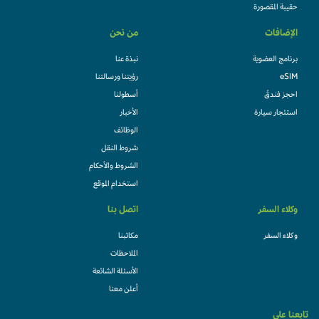
حقيبة المقصورة
الإضافات
من نحن
برنامج العضوية
نبذة عنا
eSIM
رؤيتنا ورسالتنا
احجز فندقً
أسطولنا
استئجار سيارة
الأخبار
الوظائف
شروط النقل
الشروط والأحكام
استخدام الموقع
وكلاء السفر
اتصل بنا
وكلاء السفر
مكاتبنا
الملاحظات
الأسئلة الشائعة
أعلن معنا
ابعنا على