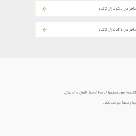
افر من بانكوك إلى لاكناو
فر من Doha إلى لاكناو
ديمة، يعود معظمها إلى فترة الاحتلال المغولي أو البريطاني.
ية وحديقة حيوانات لكناو ،