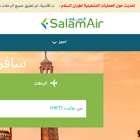
تحديث حول العمليات التشغيلية لطيران السلام :
SalamAir
احجز
سافر من Phuket إ
الرحلات
من