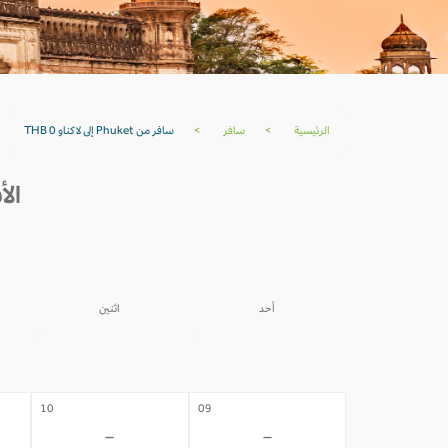
الرئيسية
>
سافر
>
سافر من Phuket إلى لاكناو THB 0
الأسعار من
أحد
اثنين
03
02
-
-
10
09
-
-