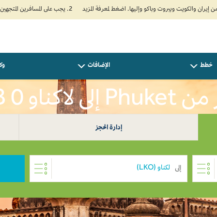
2. يجب على المسافرين المتجهين إلى الهند تعبئة نموذج الإقرار الصحي الذاتي (Air Suvidha) الإلزامي قبل موعد الوصول بـ 24 ساعة على الأقل. اضغط هنا للدخول إلى بوابة Air Suvidha.
خطط
الإضافات
وكل
لى لاكناو THB 0
إدارة الحجز
إلى