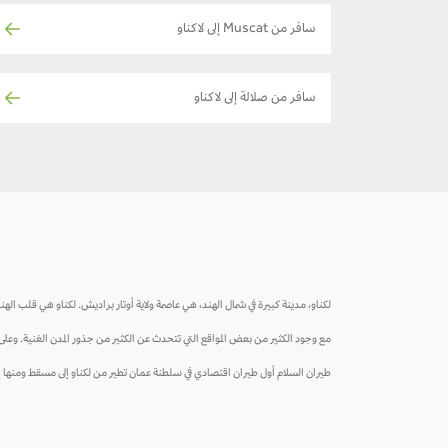
سافر من Muscat إلى لاكناو
سافر من صلالة إلى لاكناو
لكناو، مدينة كبيرة في شمال الهند، هي عاصمة ولاية أوتار براديش. لكناو هي قلب الهند
مع وجود الكثير من بعض المواقع التي تتحدث عن الكثير من جذور المدن الغنية. وعلى س
طيران السلام أول طيران اقتصادي في سلطنة عمان تطير من لكناو إلى مسقط ومنها إلى 20 وجهة، اضغط على الزر في الأسفل لاستكشا تذاكر بأسعار أقل إلى ل