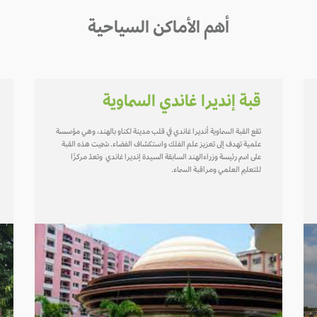
أهم الأماكن السياحية
قبة إنديرا غاندي السماوية
تقع القبة السماوية أنديرا غاندي في قلب مدينة لكناو بالهند، وهي مؤسسة
علمية تهدف إلى تعزيز علم الفلك واستكشاف الفضاء. سُمّيت هذه القبة
على اسم رئيسة وزراءالهند السابقة السيدة إنديرا غاندي وتعدّ مركزًا
للتعليم العلمي ومراقبة السماء.