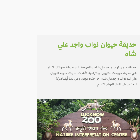
حديقة حيوان نواب واجد علي
شاه
حديقة حيوان نواب واجد علي شاه، والمعروفة باسم حديقة حيوانات لكناو،
هي حديقة حيوانات مشهورة ومترامية الأطراف. سُميت حديقة الحيوان
على اسم نواب واجد علي شاه آخر حكام عوض وهي تعدّ أيضًا مركزًا
للحفاظ على الحياة البريةوالتعليم.