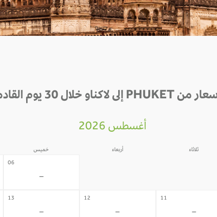
 PHUKET إلى لاكناو خلال 30 يوم القادمة
أغسطس 2026
ثلاثاء
أربعاء
خميس
05
04
06
-
-
-
13
12
11
-
-
-