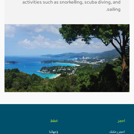
activities such as snorkelling, scuba diving, and
sailing.
احجز
خطط
احجز رحلتك
وُجهاتنا