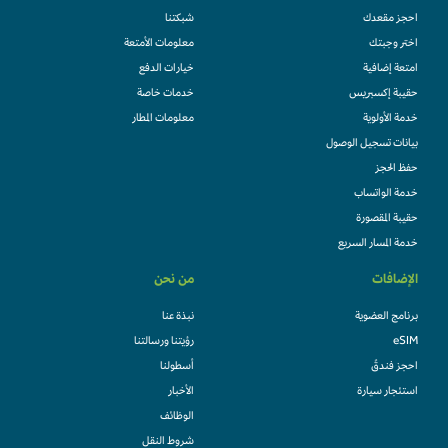
احجز مقعدك
شبكتنا
اختر وجبتك
معلومات الأمتعة
امتعة إضافية
خيارات الدفع
حقيبة إكسبريس
خدمات خاصة
خدمة الأولوية
معلومات المطار
بيانات تسجيل الوصول
حفظ الحجز
خدمة الواتساب
حقيبة المقصورة
خدمة المسار السريع
الإضافات
من نحن
برنامج العضوية
نبذة عنا
eSIM
رؤيتنا ورسالتنا
احجز فندقً
أسطولنا
استئجار سيارة
الأخبار
الوظائف
شروط النقل