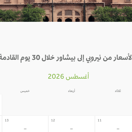
لأسعار من نيروبي إلى بيشاور خلال 30 يوم القادمة
أغسطس 2026
ثلاثاء
أربعاء
خميس
06
05
04
-
-
-
13
12
11
-
-
-