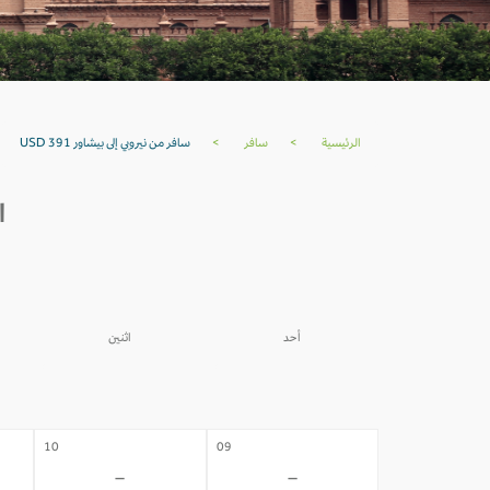
الرئيسية
>
سافر
>
سافر من نيروبي إلى بيشاور USD 391
ا
أحد
اثنين
03
02
-
-
10
09
-
-