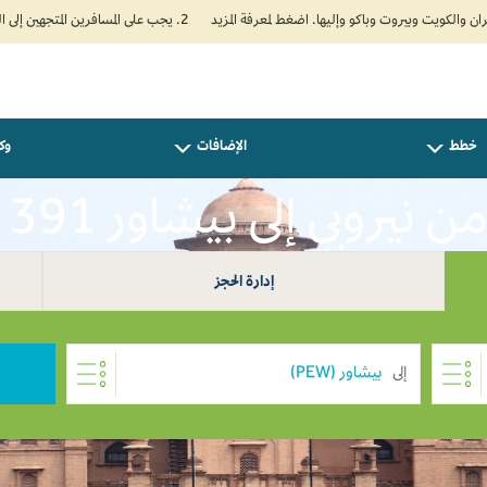
2. يجب على المسافرين المتجهين إلى الهند تعبئة نموذج الإقرار الصحي الذاتي (Air Suvidha) الإلزامي قبل موعد الوصول بـ 24 ساعة على الأقل. اضغط هنا للدخول إلى بوابة Air Suvidha.
خطط
الإضافات
وكل
نيروبي إلى بيشاور USD 391
إدارة الحجز
إلى