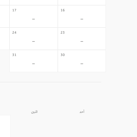
17
16
-
-
24
23
-
-
31
30
-
-
أحد
اثنين
31
30
-
-