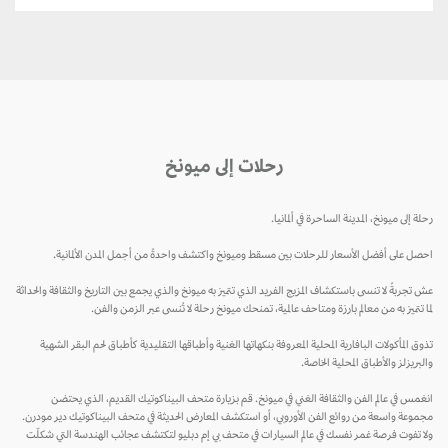
رحلات إلى ميونخ
رحلة إلى ميونخ، المدينة الساحرة في ألمانيا.
احصل على أفضل الأسعار للرحلات بين مسقط وميونخ واكتشف واحدةً من أجمل المدن الألمانية.
عش تجربةً لا تنسى باستكشاف المزيج الفريد الذي تتميز به ميونخ والذي يجمع بين التاريخ والثقافة والحداثة
لما تتميز به من معالم بارزة ومتاحف عالمية، تمنحك ميونخ رحلة لا تُنسى عبر الزمن والفن.
تذوق المأكولات البافارية المحلية المعروفة بنكهاتها الغنية وأطباقها التقليدية كأطباق لحم البقر الشهية
والبريزلز والأطباق المحلية الخاصة.
انغمس في عالم الفن والثقافة الغني في ميونخ. قم بزيارة متحف البيناكوتيك القديم، الذي يحتضن
مجموعة واسعة من روائع الفن الأوروبي، أو استكشف المعارض الحديثة في متحف البيناكوتيك دير مودرن.
ولا تفوت فرصة غمر نفسك في عالم السيارات في متحف بي إم دبليو لتكتشف عجائب الهندسة التي شكلّت