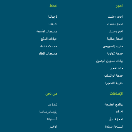
احجز
خطط
احجز رحلتك
وُجهاتنا
احجز مقعدك
شبكتنا
اختر وجبتك
معلومات الأمتعة
امتعة إضافية
خيارات الدفع
حقيبة إكسبريس
خدمات خاصة
خدمة الأولوية
معلومات المطار
بيانات تسجيل الوصول
حفظ الحجز
خدمة الواتساب
حقيبة المقصورة
الإضافات
من نحن
برنامج العضوية
نبذة عنا
eSIM
رؤيتنا ورسالتنا
احجز فندقً
أسطولنا
استئجار سيارة
الأخبار