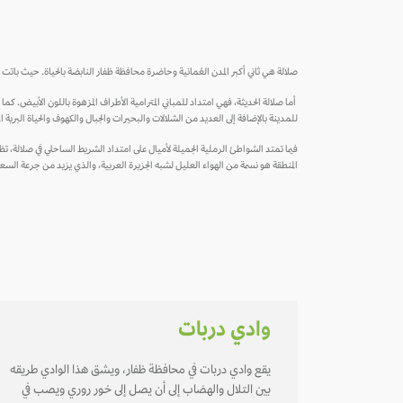
صلالة هي ثاني أكبر المدن العُمانية وحاضرة محافظة ظفار النابضة بالحياة. حيث باتت ه
أما صلالة الحديثة، فهي امتداد للمباني المترامية الأطراف المزهوة باللون الأبيض. ك
للمدينة بالإضافة إلى العديد من الشلالات والبحيرات والجبال والكهوف والحياة البرية الم
فيما تمتد الشواطئ الرملية الجميلة لأميال على امتداد الشريط الساحلي في صلالة، ت
المنطقة هو نسمة من الهواء العليل لشبه الجزيرة العربية، والذي يزيد من جرعة السعا
وادي دربات
يقع وادي دربات في محافظة ظفار، ويشق هذا الوادي طريقه
بين التلال والهضاب إلى أن يصل إلى خـور روري ويصب في