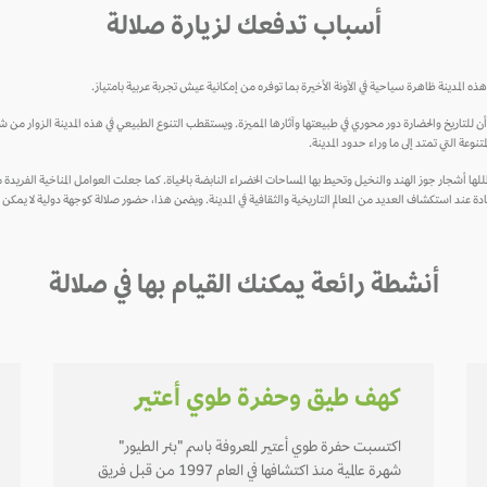
أسباب تدفعك لزيارة صلالة
ذه المدينة ظاهرة سياحية في الآونة الأخيرة بما توفره من إمكانية عيش تجربة عربية بامتياز.
ما أن للتاريخ والحضارة دور محوري في طبيعتها وآثارها المميزة. ويستقطب التنوع الطبيعي في هذه المدينة الزوار من
تنوعة التي تمتد إلى ما وراء حدود المدينة.
ظللها أشجار جوز الهند والنخيل وتحيط بها المساحات الخضراء النابضة بالحياة. كما جعلت العوامل المناخية الفري
دة عند استكشاف العديد من المعالم التاريخية والثقافية في المدينة. ويضمن هذا، حضور صلالة كوجهة دولية لا يمكن 
أنشطة رائعة يمكنك القيام بها في صلالة
كهف طيق وحفرة طوي أعتير
اكتسبت حفرة طوي أعتير المعروفة باسم "بئر الطيور"
شهرة عالمية منذ اكتشافها في العام 1997 من قبل فريق