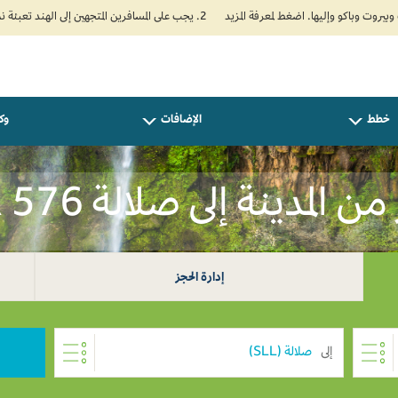
2. يجب على المسافرين المتجهين إلى الهند تعبئة نموذج الإقرار الصحي الذاتي (Air Suvidha) الإلزامي قبل موعد الوصول بـ 24 ساعة على الأقل. اضغط هنا للدخول إلى بوابة Air Suvidha.
خطط
الإضافات
وكل
 المدينة إلى صلالة SAR 576
إدارة الحجز
إلى