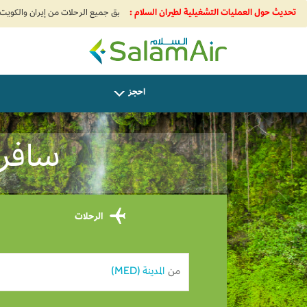
تحديث حول العمليات التشغيلية لطيران السلام :
SalamAir
احجز
سافر من
الرحلات
من