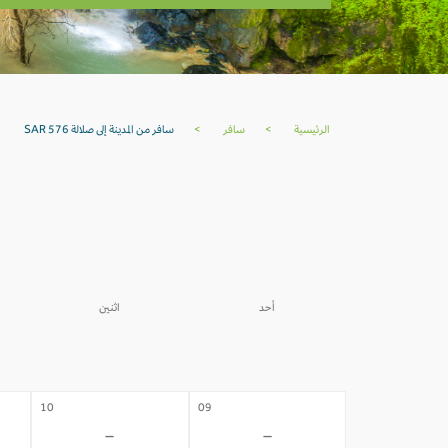
الرئيسية
>
سافر
>
سافر من المدينة إلى صلالة SAR 576
ا
أحد
اثنين
03
02
-
-
10
09
-
-