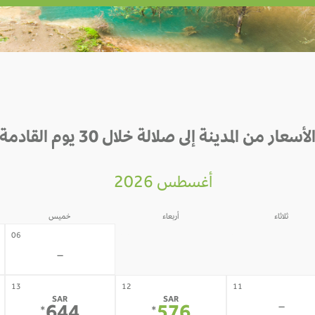
لأسعار من المدينة إلى صلالة خلال 30 يوم القادمة
أغسطس 2026
ثلاثاء
أربعاء
خميس
05
04
06
-
-
-
13
12
11
SAR
SAR
-
*
*