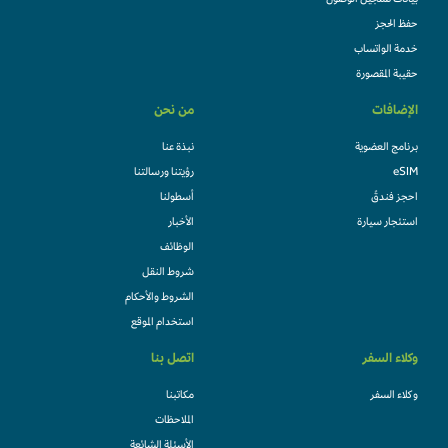
بيانات تسجيل الوصول
حفظ الحجز
خدمة الواتساب
حقيبة المقصورة
الإضافات
من نحن
برنامج العضوية
نبذة عنا
eSIM
رؤيتنا ورسالتنا
احجز فندقً
أسطولنا
استئجار سيارة
الأخبار
الوظائف
شروط النقل
الشروط والأحكام
استخدام الموقع
وكلاء السفر
اتصل بنا
وكلاء السفر
مكاتبنا
الملاحظات
الأسئلة الشائعة