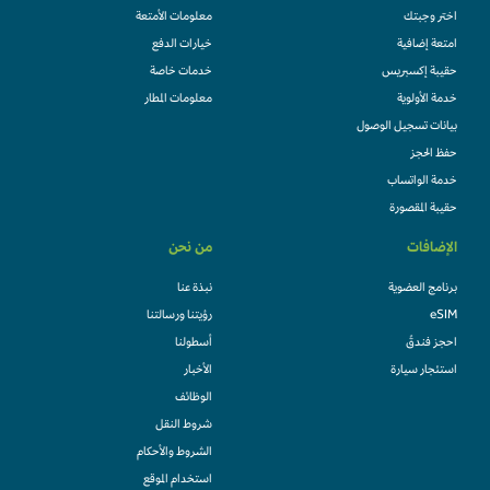
اختر وجبتك
معلومات الأمتعة
امتعة إضافية
خيارات الدفع
حقيبة إكسبريس
خدمات خاصة
خدمة الأولوية
معلومات المطار
بيانات تسجيل الوصول
حفظ الحجز
خدمة الواتساب
حقيبة المقصورة
الإضافات
من نحن
برنامج العضوية
نبذة عنا
eSIM
رؤيتنا ورسالتنا
احجز فندقً
أسطولنا
استئجار سيارة
الأخبار
الوظائف
شروط النقل
الشروط والأحكام
استخدام الموقع