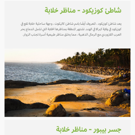
شاطئ كوزيكود - مناظر خلابة
يعد شاطئ كوزيكود ، المعروف أيضًا باسم شاطئ كاليكوت ، وجهة ساحلية خلابة تقع في
كوزيكود في ولاية كيرالا في الهند. تشتهر المنطقة بمناظرها الخلابة التي تشمل اندماج بحر
العرب اللازوردي مع الرمال الذهبية ، مما يخلق مناظر طبيعية آسرة تجذب الزوار.
جسر بيبور - مناظر خلابة