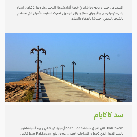
المشهد من جسر Beypore شاعريٌ خاصة أثناء شروق الشمس وغروبها إذ تتلون السماء
بالبرتقالي والوردي والأرجواني ممتزجًا بالجو الهادئ والصوت اللطيف للأمواج التي تصطدم
بالشاطئ لتعطي إحساسًا بالصفاء والسلام.
سد كاكايام
Kakkayam ، التي تقع في منطقة Kozhikode في ولاية كيرالا هي وجهة آسرة تشتهر
بالسد المذهل الذي تحيط به المساحات الخضراء المورقة. يقع Kakkayam وسط غاتس