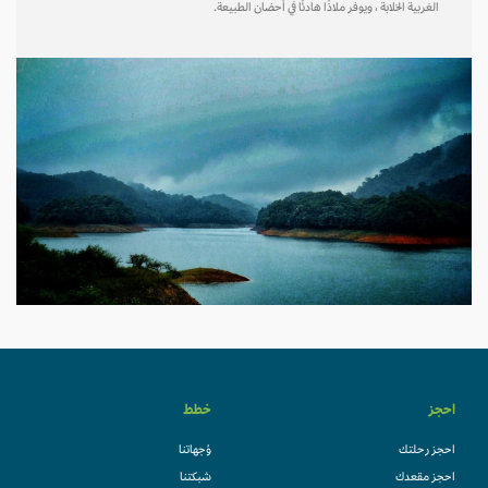
الغربية الخلابة ، ويوفر ملاذًا هادئًا في أحضان الطبيعة.
احجز
خطط
احجز رحلتك
وُجهاتنا
احجز مقعدك
شبكتنا