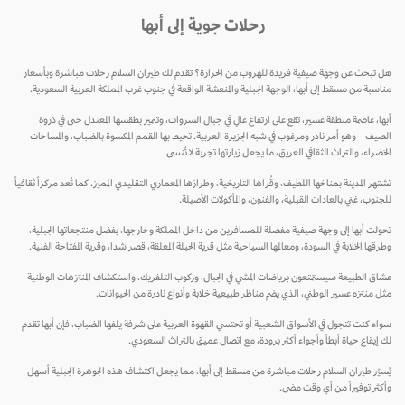
رحلات جوية إلى أبها
هل تبحث عن وجهة صيفية فريدة للهروب من الحرارة؟ تقدم لك طيران السلام رحلات مباشرة وبأسعار
مناسبة من مسقط إلى أبها، الوجهة الجبلية والمنعشة الواقعة في جنوب غرب المملكة العربية السعودية.
أبها، عاصمة منطقة عسير، تقع على ارتفاع عالٍ في جبال السروات، وتتميز بطقسها المعتدل حتى في ذروة
الصيف – وهو أمر نادر ومرغوب في شبه الجزيرة العربية. تحيط بها القمم المكسوة بالضباب، والمساحات
الخضراء، والتراث الثقافي العريق، ما يجعل زيارتها تجربة لا تُنسى.
تشتهر المدينة بمناخها اللطيف، وقُراها التاريخية، وطرازها المعماري التقليدي المميز. كما تُعد مركزاً ثقافياً
للجنوب، غني بالعادات القبلية، والفنون، والمأكولات الأصيلة.
تحولت أبها إلى وجهة صيفية مفضلة للمسافرين من داخل المملكة وخارجها، بفضل منتجعاتها الجبلية،
وطرقها الخلابة في السودة، ومعالمها السياحية مثل قرية الحبلة المعلقة، قصر شدا، وقرية المفتاحة الفنية.
عشاق الطبيعة سيستمتعون برياضات المشي في الجبال، وركوب التلفريك، واستكشاف المنتزهات الوطنية
مثل منتزه عسير الوطني، الذي يضم مناظر طبيعية خلابة وأنواع نادرة من الحيوانات.
سواء كنت تتجول في الأسواق الشعبية أو تحتسي القهوة العربية على شرفة يلفها الضباب، فإن أبها تقدم
لك إيقاع حياة أبطأ وأجواء أكثر برودة، مع اتصال عميق بالتراث السعودي.
يُسيّر طيران السلام رحلات مباشرة من مسقط إلى أبها، مما يجعل اكتشاف هذه الجوهرة الجبلية أسهل
وأكثر توفيراً من أي وقت مضى.