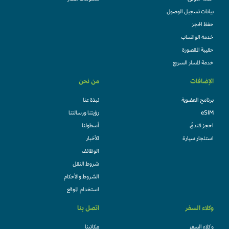
بيانات تسجيل الوصول
حفظ الحجز
خدمة الواتساب
حقيبة المقصورة
خدمة المسار السريع
الإضافات
من نحن
برنامج العضوية
نبذة عنا
eSIM
رؤيتنا ورسالتنا
احجز فندقً
أسطولنا
استئجار سيارة
الأخبار
الوظائف
شروط النقل
الشروط والأحكام
استخدام الموقع
وكلاء السفر
اتصل بنا
وكلاء السفر
مكاتبنا