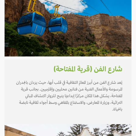
شارع الفن (قرية المفتاحة)
يُعد شارع الفن من أبرز المعالم الثقافية في قلب أبها، حيث يزدان بالجدران
المرسومة والأعمال الفنية من فنانين محليين وإقليميين. بجانب قرية
المفتاحة، يشكل هذا المكان مركزًا إبداعيًا يتيح للزوار اكتشاف المباني
التراثية، وزيارة المعارض، والاستمتاع بالمقاهي وسط أجواء ثقافية نابضة
بالحياة.