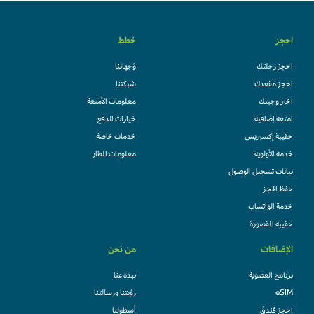
احجز
خطط
احجز رحلتك
وُجهاتنا
احجز مقعدك
شبكتنا
اختر وجبتك
معلومات الأمتعة
امتعة إضافية
خيارات الدفع
حقيبة إكسبريس
خدمات خاصة
خدمة الأولوية
معلومات المطار
بيانات تسجيل الوصول
حفظ الحجز
خدمة الواتساب
حقيبة المقصورة
الإضافات
من نحن
برنامج العضوية
نبذة عنا
eSIM
رؤيتنا ورسالتنا
احجز فندقً
أسطولنا