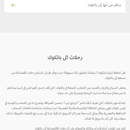
سافر من أبها إلى بانكوك
رحلات الى بانكوك
 تخطط لزيارة بانكوك؟ يمكنك تحقيق ذلك بسهولة حيث يوفّر طيران السلام رحلات اقتصادية من
قط إلى بانكوك.
ظى السياح والزوار بالعديد من التجارب الممتعة في بانكوك، التي تُعّد إحدى أهم المدن في آسيا بما تتميّز
 من معالم سياحية ساحرة، تاريخية وعصرية على حد سواء.
ا تشتهر بانكوك، التي تعرف أيضًا باسم " كرونج تيب"، بحسن الضيافة، وتمزج ما بين الصخب والهدوء في
س الوقت فهي موطن للثقافة التقليدية والحياة العصرية حيث يمكنك مشاهدة ناطحات السحاب
شاهقة والعصرية والأسواق المزدحمة ومراكز التسوق الراقية جنبًا إلى جنب مع القنوات العريقة. لذلك،
ف يجد كل زائر ما يروق له هناك.
قر على المؤشر أدناه لإدراج بياناتك والتعرّف على الرحلات الاقتصادية إلى بانكوك