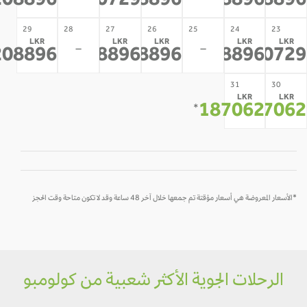
208896
230729
208896
208896
2088
29
28
27
26
25
24
23
LKR
LKR
LKR
LKR
LK
-
-
208896
208896
208896
208896
2307
*
*
*
*
*
31
30
LKR
LK
187062
1870
*
*
لأسعار المعروضة هي أسعار مؤقتة تم جمعها خلال آخر 48 ساعة وقد لا تكون متاحة وقت الحجز
الرحلات الجوية الأكثر شعبية من كولومبو