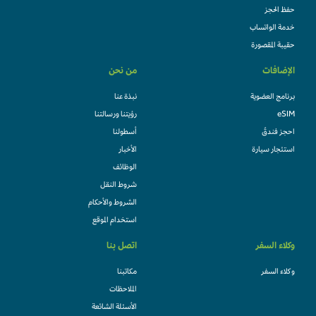
حفظ الحجز
خدمة الواتساب
حقيبة المقصورة
الإضافات
من نحن
برنامج العضوية
نبذة عنا
eSIM
رؤيتنا ورسالتنا
احجز فندقً
أسطولنا
استئجار سيارة
الأخبار
الوظائف
شروط النقل
الشروط والأحكام
استخدام الموقع
وكلاء السفر
اتصل بنا
وكلاء السفر
مكاتبنا
الملاحظات
الأسئلة الشائعة