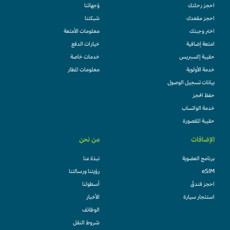
احجز رحلتك
وُجهاتنا
احجز مقعدك
شبكتنا
اختر وجبتك
معلومات الأمتعة
امتعة إضافية
خيارات الدفع
حقيبة إكسبريس
خدمات خاصة
خدمة الأولوية
معلومات المطار
بيانات تسجيل الوصول
حفظ الحجز
خدمة الواتساب
حقيبة المقصورة
الإضافات
من نحن
برنامج العضوية
نبذة عنا
eSIM
رؤيتنا ورسالتنا
احجز فندقً
أسطولنا
استئجار سيارة
الأخبار
الوظائف
شروط النقل