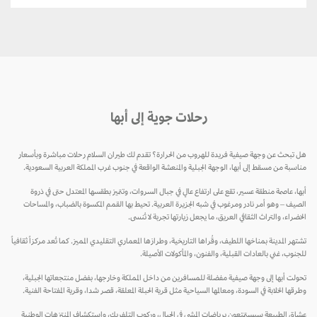
رحلات جوية إلى أبها
هل تبحث عن وجهة صيفية فريدة للهروب من الحرارة؟ تقدم لك طيران السلام رحلات مباشرة وبأسعار
مناسبة من مسقط إلى أبها، الوجهة الجبلية والمنعشة الواقعة في جنوب غرب المملكة العربية السعودية.
أبها، عاصمة منطقة عسير، تقع على ارتفاع عالٍ في جبال السروات، وتتميز بطقسها المعتدل حتى في ذروة
الصيف – وهو أمر نادر ومرغوب في شبه الجزيرة العربية. تحيط بها القمم المكسوة بالضباب، والمساحات
الخضراء، والتراث الثقافي العريق، ما يجعل زيارتها تجربة لا تُنسى.
تشتهر المدينة بمناخها اللطيف، وقُراها التاريخية، وطرازها المعماري التقليدي المميز. كما تُعد مركزاً ثقافياً
للجنوب، غني بالعادات القبلية، والفنون، والمأكولات الأصيلة.
تحولت أبها إلى وجهة صيفية مفضلة للمسافرين من داخل المملكة وخارجها، بفضل منتجعاتها الجبلية،
وطرقها الخلابة في السودة، ومعالمها السياحية مثل قرية الحبلة المعلقة، قصر شدا، وقرية المفتاحة الفنية.
عشاق الطبيعة سيستمتعون برياضات المشي في الجبال، وركوب التلفريك، واستكشاف المنتزهات الوطنية