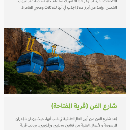
المنتجعات القريبة. يوفر هذا التلفريك مشاهد خلابة خاصة عند غروب
الشمس، ويُعدّ من أبرز معالم الجذب في أبها للعائلات ومحبي المغامرة.
شارع الفن (قرية المفتاحة)
يُعد شارع الفن من أبرز المعالم الثقافية في قلب أبها، حيث يزدان بالجدران
المرسومة والأعمال الفنية من فنانين محليين وإقليميين. بجانب قرية