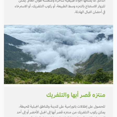
الدائم، ما يمنحها أجواء طبيعية ساحرة ومنعشة طوال العام. يمكن
للزوار الاستمتاع بالتنزه وسط الطبيعة، أو ركوب التلفريك، أو الاسترخاء
في أحضان الجبال الهادئة.
منتزه قصر أبها والتلفريك
للحصول على إطلالات بانورامية على المدينة والمناطق الجبلية المحيطة،
يمكن ركوب التلفريك من منتزه قصر أبها إلى الجبل الأخضر أو إلى أحد