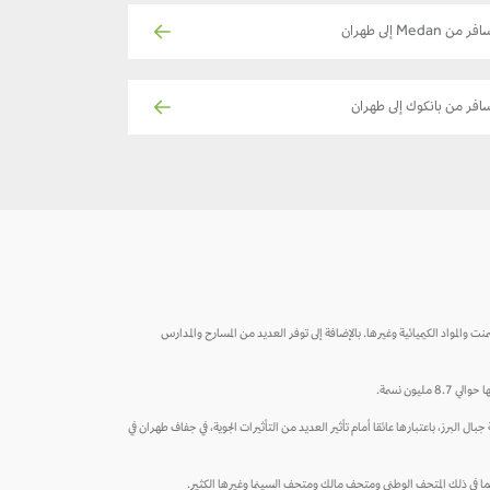
فر من Medan إلى طهران
افر من بانكوك إلى طهران
المواد الكيميائية وغيرها. بالإضافة إلى توفر العديد من المسارح والمدارس
ون نسمة.
رز، باعتبارها عائقا أمام تأثير العديد من التأثيرات الجوية، في جفاف طهران في
ة، بما في ذلك المتحف الوطني ومتحف مالك ومتحف السينما وغيرها الكثير.