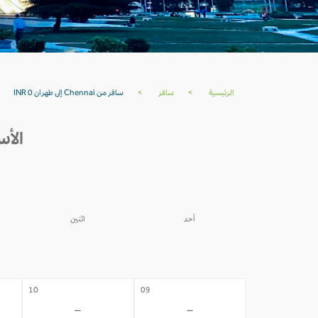
الرئيسية
>
سافر
>
سافر من Chennai إلى طهران INR 0
الأسعار من NNAI
أحد
اثنين
03
02
-
-
10
09
-
-