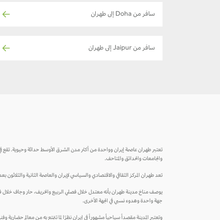
سافر من Doha إلى طهران
سافر من Jaipur إلى طهران
تعتبر طهران عاصمة إيران وواحدة من أكثر مدن الشرق الأوسط حداثة وحيوية. تقع في ج
والجامعات والحدائق والمتاحف.
تعد طهران المركز الثقافي والاقتصادي والسياسي لإيران والعاصمة الثانية والثلاثون بعد أن نق
يوصف مناخ مدينة طهران بأنه معتدل خلال فصلي الربيع والخريف، حار وجاف خلال فصل
جهة واحدة وهدوء نسبي في الجهة الأخرى.
وتعتبر المدينة مقصداً سياحياً مشهوراً في إيران نظرًا لما تتمتع به من معالم حضارية