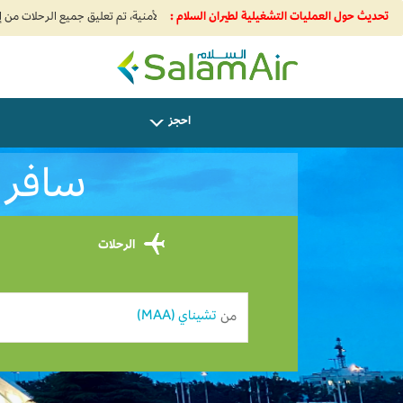
تحديث حول العمليات التشغيلية لطيران السلام :
SalamAir
احجز
سافر من Chennai إل
الرحلات
من