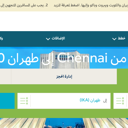
2. يجب على المسافرين المتجهين إلى الهند تعبئة نموذج الإقرار الصحي الذاتي (Air Suvidha) الإلزامي قبل موعد الوصول بـ 24 ساعة على الأقل. اضغط هنا للدخول إلى بوابة Air Suvidha.
خطط
الإضافات
وكل
ى طهران INR 0
إدارة الحجز
إلى