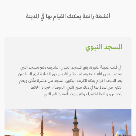
أنشطة رائعة يمكنك القيام بها في المدينة
المسجد النبوي
في قلب المدينة المنورة، يقع المسجد النبوي الشريف وهو مسجد النبي
محمد -صلى الله عليه وسلم- وثاني أقدس دور العبادة لدى المسلمين
بعد المسجد الحرام بمكة المكرمة. يتكون المسجد من عشرة مآذن ويضم
الكثير من المعالم بما في ذلك منبر النبي، الروضة، الحجرة، الحائط
المخمس، والقبة الخضراء والتي يوجد أسفلها قبر النبي.