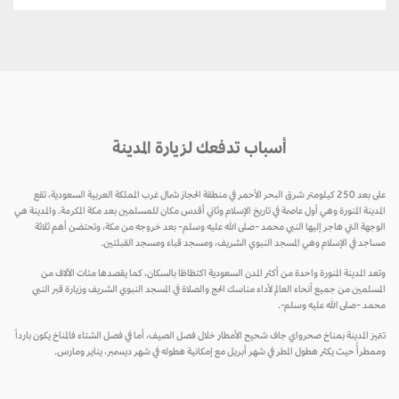
أسباب تدفعك لزيارة المدينة
على بعد 250 كيلومتر شرق البحر الأحمر في منطقة الحجاز شمال غرب المملكة العربية السعودية، تقع
المدينة المنورة وهي أول عاصمة في تاريخ الإسلام وثاني أقدس مكان للمسلمين بعد مكة المكرمة. والمدينة هي
الوجهة التي هاجر إليها النبي محمد -صلى الله عليه وسلم- بعد خروجه من مكة، وتحتضن أهم ثلاثة
مساجد في الإسلام وهي المسجد النبوي الشريف، ومسجد قباء ومسجد القبلتين.
وتعد المدينة المنورة واحدة من أكثر المدن السعودية اكتظاظا بالسكان، كما يقصدها مئات الآلاف من
المسلمين من جميع أنحاء العالم لأداء مناسك الحج والصلاة في المسجد النبوي الشريف وزيارة قبر النبي
محمد -صلى الله عليه وسلم-.
تتميز المدينة بمناخ صحرواي جاف شحيح الأمطار خلال فصل الصيف، أما في فصل الشتاء فالمناخ يكون بارداً
وممطرأً حيث يكثر هطول المطر في شهر أبريل مع إمكانية هطوله في شهر ديسمبر، يناير ومارس.