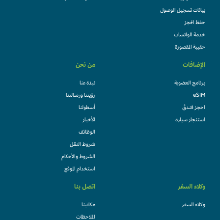
بيانات تسجيل الوصول
حفظ الحجز
خدمة الواتساب
حقيبة المقصورة
الإضافات
من نحن
برنامج العضوية
نبذة عنا
eSIM
رؤيتنا ورسالتنا
احجز فندقً
أسطولنا
استئجار سيارة
الأخبار
الوظائف
شروط النقل
الشروط والأحكام
استخدام الموقع
وكلاء السفر
اتصل بنا
وكلاء السفر
مكاتبنا
الملاحظات