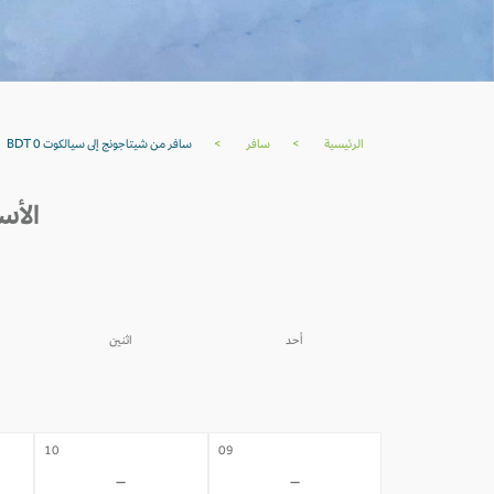
الرئيسية
>
سافر
>
سافر من شيتاجونج إلى سيالكوت BDT 0
الأسع
أحد
اثنين
03
02
-
-
10
09
-
-