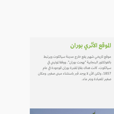
الموقع الأثري بوران
موقع تاريخي شهير يقع خارج مدينة سيالكوت ويرتبط
بالفولكلور البنجابية "بهجت بوران". ووفقا لموتيني في
سيالكوت، كانت هناك بقايا لمقبرة بوران الموجودة في عام
1857، ولكن الآن لا يوجد قبر باستثناء مبنى صغير، ومكان
صغير للعبادة وبئر ماء.