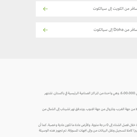
افر من الكويت إلى سيالكوت
فر من Doha إلى سيالكوت
تُعد سيالكوت المدينة الرئيسية للتصدير في مقاطعة البنجاب الشمالية من باكستان وتقع على بعد 135 كيلومتراً شمال غرب لاهور وعلى بعد بضعة كيلومترات فقط من جامو التي يبلغ عدد سكانها حوالي 6،00،000. وهي واحدة من المراكز الصناعية الرئيسية في باكستان. تشتهر
 جهة الشمال الغربي، وغوجوانولا من جهة الغرب، وناروال من جهة الجنوب. ويتدفق نهر تشيناب إلى الشمال من
وفق تصنيف كوبن للمناخ، تتميز سيالكوت بمناخ شبه استوائي رطب فهي باردة خلال فصل الشتاء وحارة ورطبة خلال الصيف، حيث أن شهري مايو ويونيو هما الأكثر حرارة، بينما تنخفض درجة الحرارة خلال فصل الشتاء إلى 0 درجة مئوية. والأرض عادة ما تكون عادية وخصبة. كما أن
زا كاملا لتسجيل ونقل البيانات من وإلى الجهات المسوؤلة. تم تجهيز هذه الوسيلة