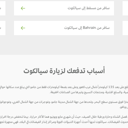
سافر من مسقط إلى سيالكوت
س
سافر من Bahrain إلى سيالكوت
سا
أسباب تدفعك لزيارة سيالكوت
ضية، والسلع الجلدية، ومنتجات النسيج وغيرها من الصناعات الخفيفة.
ع سيالكوت بين خطي الطول 32 ° 30 ′ شمالاً و 74 ° 31 ′ شرقاً على ارتفاع 256 مترًا فوق مستوى سطح البحر، وتحدها من جهة الشمال مدينة جامو، وغوجرات من
وبالخو.
 حدوث الفيضانات. سيالكوت لديها أحدث أجهزة التنبؤات الجوية ومراكز إنذار الفيضانات في البلاد، فهي مجهزة تجهي