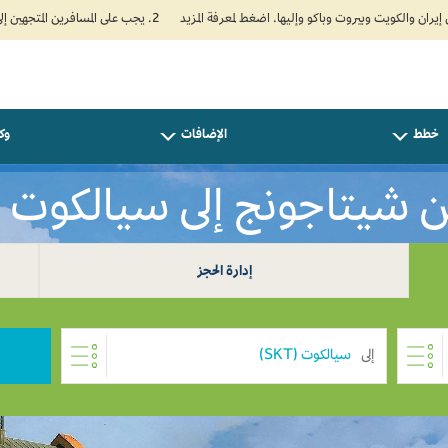
2. يجب على المسافرين المتجهين إلى الهند تعبئة نموذج الإقرار الصحي الذاتي (Air Suvidha) الإلزامي قبل موعد الوصول بـ 24 ساعة على الأقل. اضغط هنا للدخول إلى بوابة Air Suvidha.
خطط
الإضافات
وكل
شيتاجونج إلى سيالكوت BDT 0
إدارة الحجز
إلى