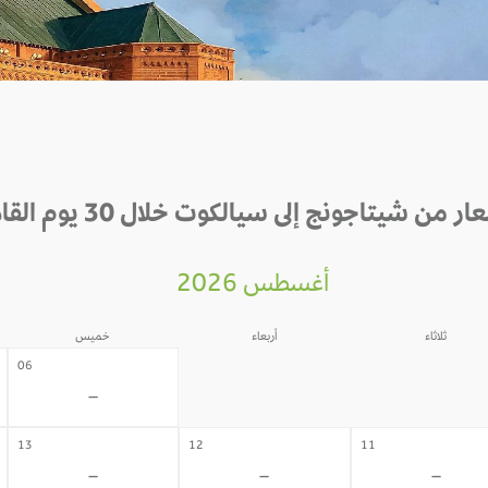
ار من شيتاجونج إلى سيالكوت خلال 30 يوم القادمة
أغسطس 2026
ثلاثاء
أربعاء
خميس
05
04
06
-
-
-
13
12
11
-
-
-