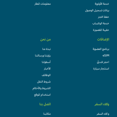
خدمة الأولوية
معلومات المطار
بيانات تسجيل الوصول
حفظ الحجز
خدمة الواتساب
حقيبة المقصورة
الإضافات
من نحن
برنامج العضوية
نبذة عنا
eSIM
رؤيتنا ورسالتنا
احجز فندقً
أسطولنا
استئجار سيارة
الأخبار
الوظائف
شروط النقل
الشروط والأحكام
استخدام الموقع
وكلاء السفر
اتصل بنا
وكلاء السفر
مكاتبنا