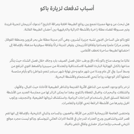
أسباب تدفعك لزيارة باكو
هل تبحث عن وجهة مميزة تجمع بين روائع الطبيعة الخلابة وعراقة التاريخ؟ تدعوك أذربيجان لتجربة فريدة
وغير مسبوقة لقضاء عطلة زاخرة بالأنشطة التراثية والترفيهية بين أحضان الطبيعة الفاتنة.
تقع باكو على الساحل الجنوبي لشبه جزيرة أبشرون، وهي أكبر مدينة مطلة على بحر قزوين ومنطقة القوقاز.
وتعتبر مركزًا علميًا وصناعيًا وثقافيًا لأذربيجان. وتوفر المدينة تراثًا وثقافة سوفيتية مذهلة، بالإضافة إلى
احتضانها لطبيعة ساحرة تخطف الأنفاس.
غالبًا ما يوصف مناخ باكو بأنه دافئ ورطب خلال فصل الصيف، بارد وجاف خلال فصل الشتاء حيث يتأثر
مناخها بالكتل الهوائية الباردة القطبية الاسكندنافية والمعتدلة من سيبيريا والضغط الجوي المرتفع من
وسط آسيا. وفي كل عام وبدءًا من شهر مايو وحتى نهاية شهر سبتمبر تنعم شواطئ باكو بأيام مشمسة
تجعلها أكثر الوجهات رواجاً لمحبي الاستجمام والأنشطة البحرية.
تزخر باكو بوجود العديد من المناطق الأثرية القديمة والمناظر الطبيعية الأخاذة حيث الجبال، والأنهار،
والشلالات، والبحيرات، والجبال المغطاة بالثلوج، وهذا ما يمكن الزائر لها من ممارسة العديد من الأنشطة
المختلفة كتسلق الجبال باستخدام الدراجات الرباعية، واستكشاف ثرواتها الطبيعية، والتجديف، وركوب
الخيل وغيرها من الأنشطة الرائعة لمحبي الإثارة والمغامرات.
وتحتضن العاصمة الأذربيجانية الكثير من الأزقة، والحصون، والمساجد والمباني التاريخية، بالإضافة إلى انها تضم
قصر الشروانشاهيين وبرج العذراء المدرجان في قائمة التراث العالمي لليونسكو. وباكو ليست مجرد موقع
تاريخي فسحب وإنما مركز حضاري وثقافي نابض بالحياة.