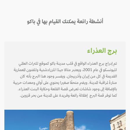
أنشطة رائعة يمكنك القيام بها في باكو
برج العذراء
تم إدراج برج العذراء الواقع في قلب مدينة باكو كموقع للتراث العالمي
لليونسكو في عام 2001، ويعتبر مثالا جيدًا للزرادشتية وللفنون المعمارية
القديمة في كل من إيران وأذربيجان. ويفسر وجود هذا البرج بأنه كان
منارةً لمراقبة المدينة. ويضم متحفًا صغيرا يحتوي على أواني ومعدات حربية
بالإضافة إلى وجود شاشات تعرض قصة القلعة وحكاية البنت العذراء.
كما توفر قمة البرج إطلالة رائعة وفريدة على المدينة من بحر قزوين.