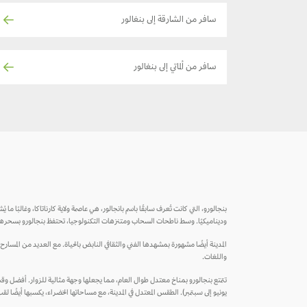
سافر من الشارقة إلى بنغالور
سافر من ألماتي إلى بنغالور
بنجالورو، التي كانت تُعرف سابقًا باسم بانجالور، هي عاصمة ولاية كارناتاكا، وغالبًا ما
وديناميكيًا. وسط ناطحات السحاب ومتنزهات التكنولوجيا، تحتفظ بنجالورو بسحرها القدي
المدينة أيضًا مشهورة بمشهدها الفني والثقافي النابض بالحياة. مع العديد من المسارح، 
واللغات.
تتمتع بنجالورو بمناخ معتدل طوال العام، مما يجعلها وجهة مثالية للزوار. أفضل وقت ل
يونيو إلى سبتمبر). الطقس المعتدل في المدينة، مع مساحاتها الخضراء، يكسبها أيضًا ل