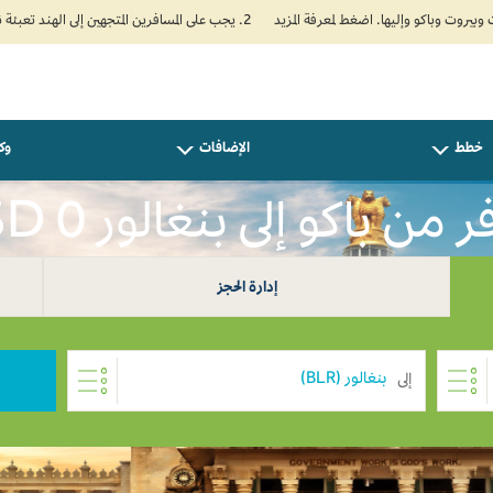
2. يجب على المسافرين المتجهين إلى الهند تعبئة نموذج الإقرار الصحي الذاتي (Air Suvidha) الإلزامي قبل موعد الوصول بـ 24 ساعة على الأقل. اضغط هنا للدخول إلى بوابة Air Suvidha.
خطط
الإضافات
وكل
من باكو إلى بنغالور USD 0
إدارة الحجز
إلى