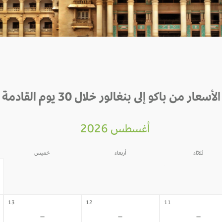
الأسعار من باكو إلى بنغالور خلال 30 يوم القادمة
أغسطس 2026
ثلاثاء
أربعاء
خميس
06
05
04
-
-
-
13
12
11
-
-
-