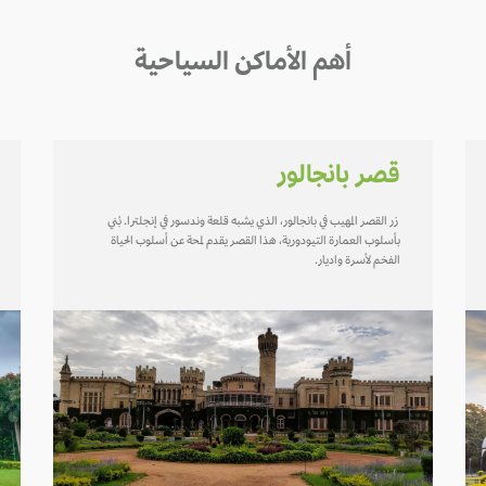
أهم الأماكن السياحية
قصر بانجالور
زر القصر المهيب في بانجالور، الذي يشبه قلعة وندسور في إنجلترا. بُني
بأسلوب العمارة التيودورية، هذا القصر يقدم لمحة عن أسلوب الحياة
الفخم لأسرة واديار.