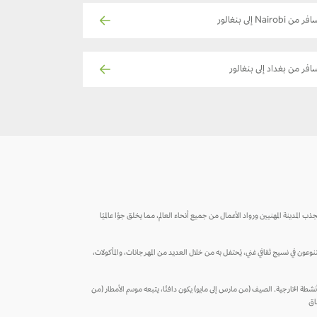
ر من Nairobi إلى بنغالور
افر من بغداد إلى بنغالور
ذب المدينة المهنيين ورواد الأعمال من جميع أنحاء العالم، مما يخلق جوًا عالميًا
تنوعون في نسيج ثقافي غني، يُحتفل به من خلال العديد من المهرجانات، والمأكولات،
أنشطة الخارجية. الصيف (من مارس إلى مايو) يكون دافئًا، يتبعه موسم الأمطار (من
شاق