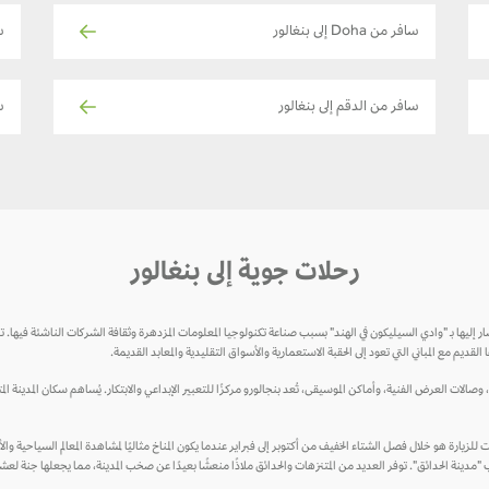
سافر من Doha إلى بنغالور
ساف
سافر من الدقم إلى بنغالور
س
رحلات جوية إلى بنغالور
 يُشار إليها بـ "وادي السيليكون في الهند" بسبب صناعة تكنولوجيا المعلومات المزدهرة وثقافة الشركات الناشئة فيها. تج
م مع المباني التي تعود إلى الحقبة الاستعمارية والأسواق التقليدية والمعابد القديمة.
وصالات العرض الفنية، وأماكن الموسيقى، تُعد بنجالورو مركزًا للتعبير الإبداعي والابتكار. يُساهم سكان المدينة الم
لزيارة هو خلال فصل الشتاء الخفيف من أكتوبر إلى فبراير عندما يكون المناخ مثاليًا لمشاهدة المعالم السياحية وال
قب "مدينة الحدائق". توفر العديد من المتنزهات والحدائق ملاذًا منعشًا بعيدًا عن صخب المدينة، مما يجعلها جنة لع