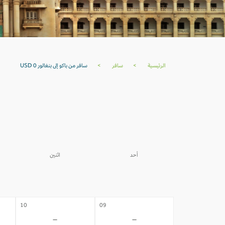
الرئيسية
>
سافر
>
سافر من باكو إلى بنغالور USD 0
أحد
اثنين
03
02
-
-
10
09
-
-