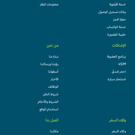
خدمة الأولوية
معلومات المطار
بيانات تسجيل الوصول
حفظ الحجز
خدمة الواتساب
حقيبة المقصورة
الإضافات
من نحن
برنامج العضوية
نبذة عنا
eSIM
رؤيتنا ورسالتنا
احجز فندقً
أسطولنا
استئجار سيارة
الأخبار
الوظائف
شروط النقل
الشروط والأحكام
استخدام الموقع
وكلاء السفر
اتصل بنا
وكلاء السفر
مكاتبنا