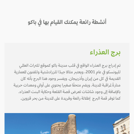
أنشطة رائعة يمكنك القيام بها في باكو
برج العذراء
تم إدراج برج العذراء الواقع في قلب مدينة باكو كموقع للتراث العالمي
لليونسكو في عام 2001، ويعتبر مثالا جيدًا للزرادشتية وللفنون المعمارية
القديمة في كل من إيران وأذربيجان. ويفسر وجود هذا البرج بأنه كان
منارةً لمراقبة المدينة. ويضم متحفًا صغيرا يحتوي على أواني ومعدات حربية
بالإضافة إلى وجود شاشات تعرض قصة القلعة وحكاية البنت العذراء.
كما توفر قمة البرج إطلالة رائعة وفريدة على المدينة من بحر قزوين.