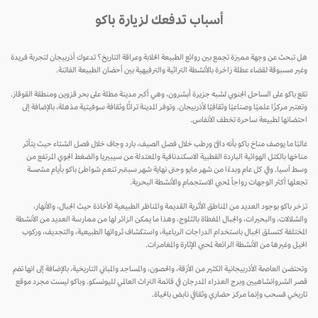
أسباب تدفعك لزيارة باكو
هل تبحث عن وجهة مميزة تجمع بين روائع الطبيعة الخلابة وعراقة التاريخ؟ تدعوك أذربيجان لتجربة فريدة
وغير مسبوقة لقضاء عطلة زاخرة بالأنشطة التراثية والترفيهية بين أحضان الطبيعة الفاتنة.
تقع باكو على الساحل الجنوبي لشبه جزيرة أبشرون، وهي أكبر مدينة مطلة على بحر قزوين ومنطقة القوقاز.
وتعتبر مركزًا علميًا وصناعيًا وثقافيًا لأذربيجان. وتوفر المدينة تراثًا وثقافة سوفيتية مذهلة، بالإضافة إلى
احتضانها لطبيعة ساحرة تخطف الأنفاس.
غالبًا ما يوصف مناخ باكو بأنه دافئ ورطب خلال فصل الصيف، بارد وجاف خلال فصل الشتاء حيث يتأثر
مناخها بالكتل الهوائية الباردة القطبية الاسكندنافية والمعتدلة من سيبيريا والضغط الجوي المرتفع من
وسط آسيا. وفي كل عام وبدءًا من شهر مايو وحتى نهاية شهر سبتمبر تنعم شواطئ باكو بأيام مشمسة
تجعلها أكثر الوجهات رواجاً لمحبي الاستجمام والأنشطة البحرية.
تزخر باكو بوجود العديد من المناطق الأثرية القديمة والمناظر الطبيعية الأخاذة حيث الجبال، والأنهار،
والشلالات، والبحيرات، والجبال المغطاة بالثلوج، وهذا ما يمكن الزائر لها من ممارسة العديد من الأنشطة
المختلفة كتسلق الجبال باستخدام الدراجات الرباعية، واستكشاف ثرواتها الطبيعية، والتجديف، وركوب
الخيل وغيرها من الأنشطة الرائعة لمحبي الإثارة والمغامرات.
وتحتضن العاصمة الأذربيجانية الكثير من الأزقة، والحصون، والمساجد والمباني التاريخية، بالإضافة إلى انها تضم
قصر الشروانشاهيين وبرج العذراء المدرجان في قائمة التراث العالمي لليونسكو. وباكو ليست مجرد موقع
تاريخي فسحب وإنما مركز حضاري وثقافي نابض بالحياة.