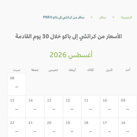
الرئيسية
>
سافر
>
سافر من كراتشي إلى باكو PKR 0
الأسعار من كراتشي إلى باكو خلال 30 يوم القادمة
أغسطس 2026
أحد
اثنين
ثلاثاء
أربعاء
خميس
جمعة
سبت
07
06
05
04
03
02
08
-
-
-
-
-
-
-
15
14
13
12
11
10
09
-
-
-
-
-
-
-
22
21
20
19
18
17
16
-
-
-
-
-
-
-