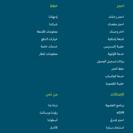
احجز
خطط
احجز رحلتك
وُجهاتنا
احجز مقعدك
شبكتنا
اختر وجبتك
معلومات الأمتعة
امتعة إضافية
خيارات الدفع
حقيبة إكسبريس
خدمات خاصة
خدمة الأولوية
معلومات المطار
بيانات تسجيل الوصول
حفظ الحجز
خدمة الواتساب
حقيبة المقصورة
الإضافات
من نحن
برنامج العضوية
نبذة عنا
eSIM
رؤيتنا ورسالتنا
احجز فندقً
أسطولنا
استئجار سيارة
الأخبار