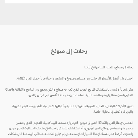
رحلات إلى ميونخ
رحلة إلى ميونخ، المدينة الساحرة في ألمانيا.
احصل على أفضل الأسعار للرحلات بين مسقط وميونخ واكتشف واحدةً من أجمل المدن الألمانية.
عش تجربةً لا تنسى باستكشاف المزيج الفريد الذي تتميز به ميونخ والذي يجمع بين التاريخ والثقافة والحداثة
لما تتميز به من معالم بارزة ومتاحف عالمية، تمنحك ميونخ رحلة لا تُنسى عبر الزمن والفن.
تذوق المأكولات البافارية المحلية المعروفة بنكهاتها الغنية وأطباقها التقليدية كأطباق لحم البقر الشهية
والبريزلز والأطباق المحلية الخاصة.
انغمس في عالم الفن والثقافة الغني في ميونخ. قم بزيارة متحف البيناكوتيك القديم، الذي يحتضن
مجموعة واسعة من روائع الفن الأوروبي، أو استكشف المعارض الحديثة في متحف البيناكوتيك دير مودرن.
ولا تفوت فرصة غمر نفسك في عالم السيارات في متحف بي إم دبليو لتكتشف عجائب الهندسة التي شكلّت