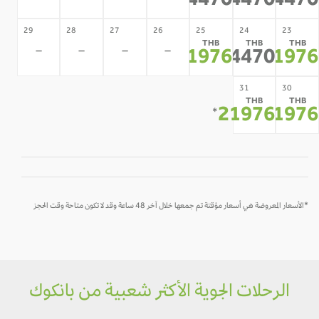
24470
24470
2447
29
28
27
26
25
24
23
THB
THB
THB
-
-
-
-
21976
24470
2197
*
*
*
31
30
THB
THB
21976
2197
*
*
*الأسعار المعروضة هي أسعار مؤقتة تم جمعها خلال آخر 48 ساعة وقد لا تكون متاحة وقت الحجز
الرحلات الجوية الأكثر شعبية من بانكوك