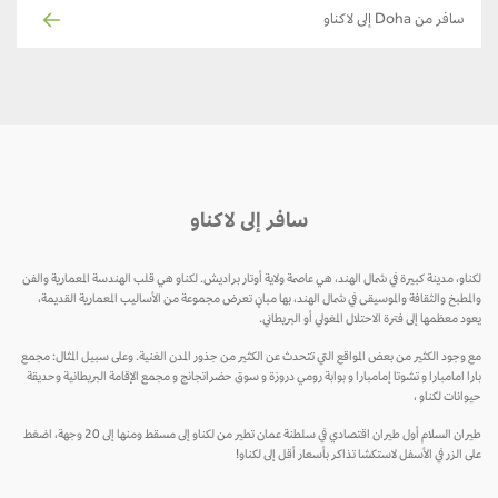
سافر من Doha إلى لاكناو
سافر إلى لاكناو
لكناو، مدينة كبيرة في شمال الهند، هي عاصمة ولاية أوتار براديش. لكناو هي قلب الهندسة المعمارية والفن
والمطبخ والثقافة والموسيقى في شمال الهند، بها مبانٍ تعرض مجموعة من الأساليب المعمارية القديمة،
يعود معظمها إلى فترة الاحتلال المغولي أو البريطاني.
مع وجود الكثير من بعض المواقع التي تتحدث عن الكثير من جذور المدن الغنية. وعلى سبيل المثال: مجمع
بارا امامبارا و تشوتا إمامبارا و بوابة رومي دروزة و سوق حضراتجانج و مجمع الإقامة البريطانية وحديقة
حيوانات لكناو ،
طيران السلام أول طيران اقتصادي في سلطنة عمان تطير من لكناو إلى مسقط ومنها إلى 20 وجهة، اضغط
على الزر في الأسفل لاستكشا تذاكر بأسعار أقل إلى لكناو!