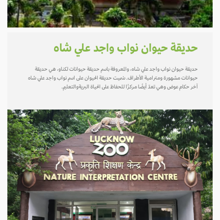
حديقة حيوان نواب واجد علي شاه
حديقة حيوان نواب واجد علي شاه، والمعروفة باسم حديقة حيوانات لكناو، هي حديقة
حيوانات مشهورة ومترامية الأطراف. سُميت حديقة الحيوان على اسم نواب واجد علي شاه
آخر حكام عوض وهي تعدّ أيضًا مركزًا للحفاظ على الحياة البريةوالتعليم.