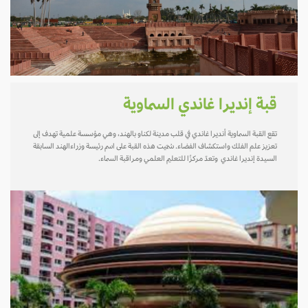
قبة إنديرا غاندي السماوية
تقع القبة السماوية أنديرا غاندي في قلب مدينة لكناو بالهند، وهي مؤسسة علمية تهدف إلى
تعزيز علم الفلك واستكشاف الفضاء. سُمّيت هذه القبة على اسم رئيسة وزراءالهند السابقة
السيدة إنديرا غاندي وتعدّ مركزًا للتعليم العلمي ومراقبة السماء.