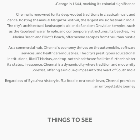
George in 1644, marking its colonial significance.
Chennai is renowned for its deep-rooted traditions in classical music and
dance, hosting the annual Margazhi Festival, the largest music festival in India.
The city’s architectural landscape is a blend of ancient Dravidian temples, such
as the Kapaleeshwarar Temple, and contemporary structures. Its beaches, like
Marina Beach and Elliot’s Beach, offer serene escapes from the urban hustle.
As a commercial hub, Chennai's economy thrives on the automobile, software
services, and healthcare industries. The city’s prestigious educational
institutions, like IIT Madras, and top-notch healthcare facilities further bolster
its status. In essence, Chennai is a dynamic city where tradition and modernity
coexist, offering a unique glimpse into the heart of South India.
Regardless of if you're a history buff, a foodie, or a beach lover, Chennai promises
an unforgettable journey.
THINGS TO SEE