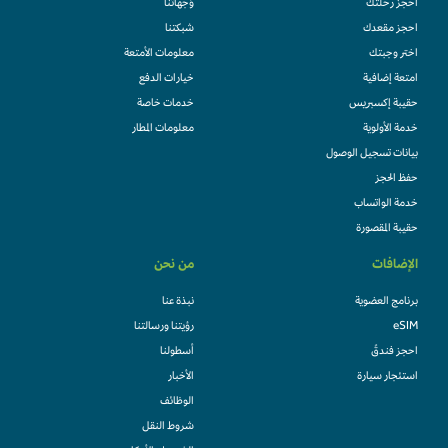
احجز رحلتك
وُجهاتنا
احجز مقعدك
شبكتنا
اختر وجبتك
معلومات الأمتعة
امتعة إضافية
خيارات الدفع
حقيبة إكسبريس
خدمات خاصة
خدمة الأولوية
معلومات المطار
بيانات تسجيل الوصول
حفظ الحجز
خدمة الواتساب
حقيبة المقصورة
الإضافات
من نحن
برنامج العضوية
نبذة عنا
eSIM
رؤيتنا ورسالتنا
احجز فندقً
أسطولنا
استئجار سيارة
الأخبار
الوظائف
شروط النقل