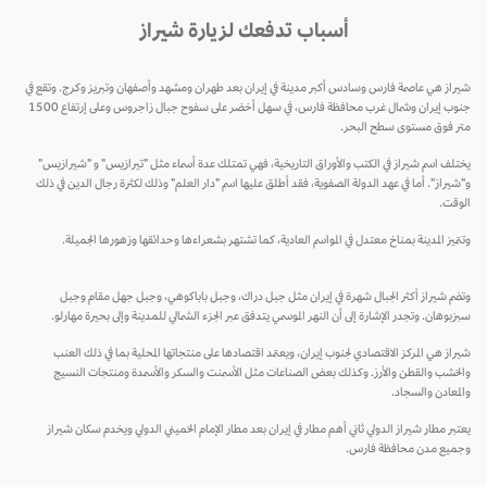
أسباب تدفعك لزيارة شيراز
شيراز هي عاصمة فارس وسادس أكبر مدينة في إيران بعد طهران ومشهد وأصفهان وتبريز وكرج. وتقع في
جنوب إيران وشمال غرب محافظة فارس، في سهل أخضر على سفوح جبال زاجروس وعلى إرتفاع 1500
متر فوق مستوى سطح البحر.
يختلف اسم شيراز في الكتب والأوراق التاريخية، فهي تمتلك عدة أسماء مثل "تيرازيس" و "شيرازيس"
و"شيراز". أما في عهد الدولة الصفوية، فقد أطلق عليها اسم "دار العلم" وذلك لكثرة رجال الدين في ذلك
الوقت.
وتتميز المدينة بمناخ معتدل في المواسم العادية، كما تشتهر بشعراءها وحدائقها وزهورها الجميلة.
وتضم شيراز أكثر الجبال شهرة في إيران مثل جبل دراك، وجبل باباكوهي، وجبل جهل مقام وجبل
سبزبوهان. وتجدر الإشارة إلى أن النهر الموسمي يتدفق عبر الجزء الشمالي للمدينة وإلى بحيرة مهارلو.
شيراز هي المركز الاقتصادي لجنوب إيران، ويعتمد اقتصادها على منتجاتها المحلية بما في ذلك العنب
والخشب والقطن والأرز. وكذلك بعض الصناعات مثل الأسمنت والسكر والأسمدة ومنتجات النسيج
والمعادن والسجاد.
يعتبر مطار شيراز الدولي ثاني أهم مطار في إيران بعد مطار الإمام الخميني الدولي ويخدم سكان شيراز
وجميع مدن محافظة فارس.