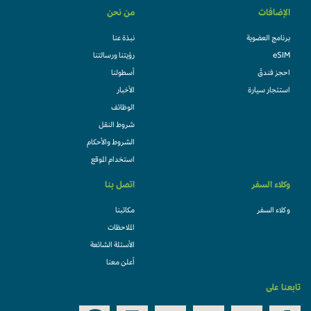
الإضافات
من نحن
برنامج العضوية
نبذة عنا
eSIM
رؤيتنا ورسالتنا
احجز فندقً
أسطولنا
استئجار سيارة
الأخبار
الوظائف
شروط النقل
الشروط والأحكام
استخدام الموقع
وكلاء السفر
اتصل بنا
وكلاء السفر
مكاتبنا
الملاحظات
الأسئلة الشائعة
أعلن معنا
تابعنا على