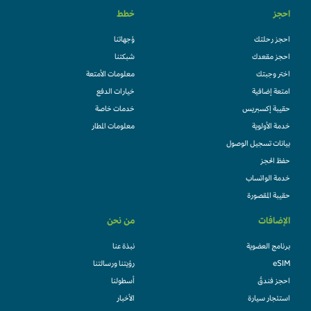
احجز
خطط
احجز رحلتك
وُجهاتنا
احجز مقعدك
شبكتنا
اختر وجبتك
معلومات الأمتعة
امتعة إضافية
خيارات الدفع
حقيبة إكسبريس
خدمات خاصة
خدمة الأولوية
معلومات المطار
بيانات تسجيل الوصول
حفظ الحجز
خدمة الواتساب
حقيبة المقصورة
الإضافات
من نحن
برنامج العضوية
نبذة عنا
eSIM
رؤيتنا ورسالتنا
احجز فندقً
أسطولنا
استئجار سيارة
الأخبار