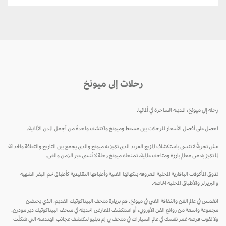
رحلات إلى ميونخ
رحلة إلى ميونخ، المدينة الساحرة في ألمانيا.
احصل على أفضل الأسعار للرحلات بين مسقط وميونخ واكتشف واحدةً من أجمل المدن الألمانية.
عش تجربةً لا تنسى باستكشاف المزيج الفريد الذي تتميز به ميونخ والذي يجمع بين التاريخ والثقافة والحداثة
لما تتميز به من معالم بارزة ومتاحف عالمية، تمنحك ميونخ رحلة لا تُنسى عبر الزمن والفن.
تذوق المأكولات البافارية المحلية المعروفة بنكهاتها الغنية وأطباقها التقليدية كأطباق لحم البقر الشهية
والبريزلز والأطباق المحلية الخاصة.
انغمس في عالم الفن والثقافة الغني في ميونخ. قم بزيارة متحف البيناكوتيك القديم، الذي يحتضن
مجموعة واسعة من روائع الفن الأوروبي، أو استكشف المعارض الحديثة في متحف البيناكوتيك دير مودرن.
ولا تفوت فرصة غمر نفسك في عالم السيارات في متحف بي إم دبليو لتكتشف عجائب الهندسة التي شكلّت