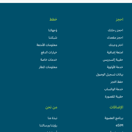
احجز
خطط
احجز رحلتك
وُجهاتنا
احجز مقعدك
شبكتنا
اختر وجبتك
معلومات الأمتعة
امتعة إضافية
خيارات الدفع
حقيبة إكسبريس
خدمات خاصة
خدمة الأولوية
معلومات المطار
بيانات تسجيل الوصول
حفظ الحجز
خدمة الواتساب
حقيبة المقصورة
الإضافات
من نحن
برنامج العضوية
نبذة عنا
eSIM
رؤيتنا ورسالتنا