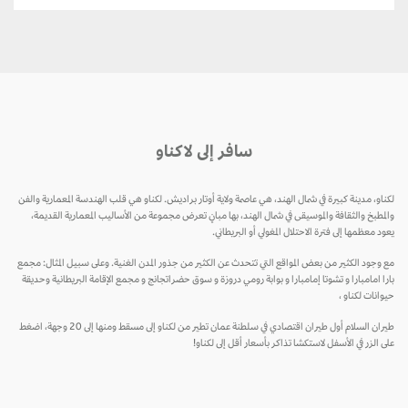
سافر إلى لاكناو
لكناو، مدينة كبيرة في شمال الهند، هي عاصمة ولاية أوتار براديش. لكناو هي قلب الهندسة المعمارية والفن
والمطبخ والثقافة والموسيقى في شمال الهند، بها مبانٍ تعرض مجموعة من الأساليب المعمارية القديمة،
يعود معظمها إلى فترة الاحتلال المغولي أو البريطاني.
مع وجود الكثير من بعض المواقع التي تتحدث عن الكثير من جذور المدن الغنية. وعلى سبيل المثال: مجمع
بارا امامبارا و تشوتا إمامبارا و بوابة رومي دروزة و سوق حضراتجانج و مجمع الإقامة البريطانية وحديقة
حيوانات لكناو ،
طيران السلام أول طيران اقتصادي في سلطنة عمان تطير من لكناو إلى مسقط ومنها إلى 20 وجهة، اضغط
على الزر في الأسفل لاستكشا تذاكر بأسعار أقل إلى لكناو!