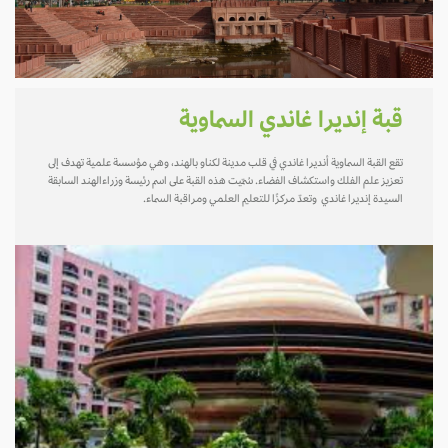
قبة إنديرا غاندي السماوية
تقع القبة السماوية أنديرا غاندي في قلب مدينة لكناو بالهند، وهي مؤسسة علمية تهدف إلى
تعزيز علم الفلك واستكشاف الفضاء. سُمّيت هذه القبة على اسم رئيسة وزراءالهند السابقة
السيدة إنديرا غاندي وتعدّ مركزًا للتعليم العلمي ومراقبة السماء.