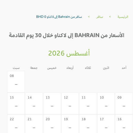
الرئيسية
>
سافر
>
سافر من Bahrain إلى لاكناو BHD 0
الأسعار من BAHRAIN إلى لاكناو خلال 30 يوم القادمة
أغسطس 2026
أحد
اثنين
ثلاثاء
أربعاء
خميس
جمعة
سبت
07
06
05
04
03
02
08
-
-
-
-
-
-
-
15
14
13
12
11
10
09
-
-
-
-
-
-
-
22
21
20
19
18
17
16
-
-
-
-
-
-
-