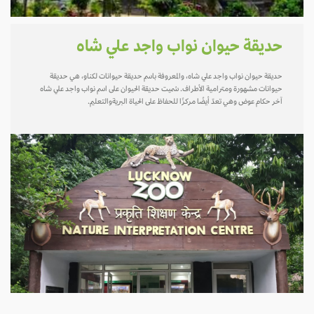
حديقة حيوان نواب واجد علي شاه
حديقة حيوان نواب واجد علي شاه، والمعروفة باسم حديقة حيوانات لكناو، هي حديقة
حيوانات مشهورة ومترامية الأطراف. سُميت حديقة الحيوان على اسم نواب واجد علي شاه
آخر حكام عوض وهي تعدّ أيضًا مركزًا للحفاظ على الحياة البريةوالتعليم.