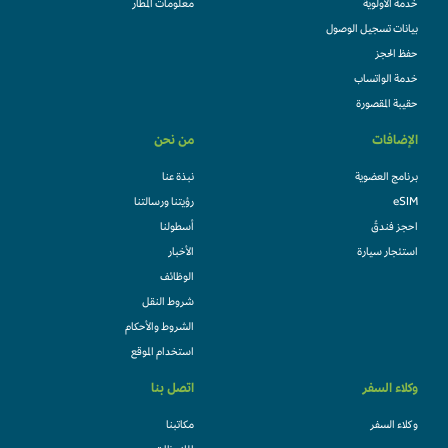
خدمة الأولوية
معلومات المطار
بيانات تسجيل الوصول
حفظ الحجز
خدمة الواتساب
حقيبة المقصورة
الإضافات
من نحن
برنامج العضوية
نبذة عنا
eSIM
رؤيتنا ورسالتنا
احجز فندقً
أسطولنا
استئجار سيارة
الأخبار
الوظائف
شروط النقل
الشروط والأحكام
استخدام الموقع
وكلاء السفر
اتصل بنا
وكلاء السفر
مكاتبنا