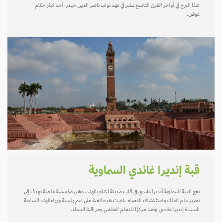
هذا البرج في أواخر القرن التاسع عشر في عهد نواب ناصر الدين حيدر، أحد كبار حكام
عوض.
قبة إنديرا غاندي السماوية
تقع القبة السماوية أنديرا غاندي في قلب مدينة لكناو بالهند، وهي مؤسسة علمية تهدف إلى
تعزيز علم الفلك واستكشاف الفضاء. سُمّيت هذه القبة على اسم رئيسة وزراءالهند السابقة
السيدة إنديرا غاندي وتعدّ مركزًا للتعليم العلمي ومراقبة السماء.