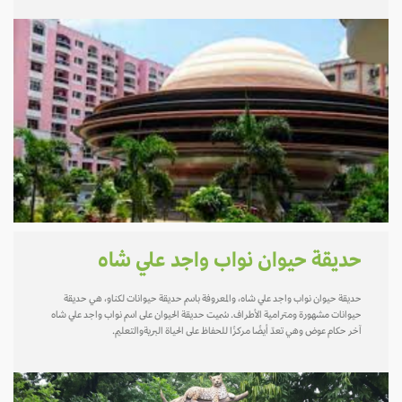
حديقة حيوان نواب واجد علي شاه
حديقة حيوان نواب واجد علي شاه، والمعروفة باسم حديقة حيوانات لكناو، هي حديقة
حيوانات مشهورة ومترامية الأطراف. سُميت حديقة الحيوان على اسم نواب واجد علي شاه
آخر حكام عوض وهي تعدّ أيضًا مركزًا للحفاظ على الحياة البريةوالتعليم.