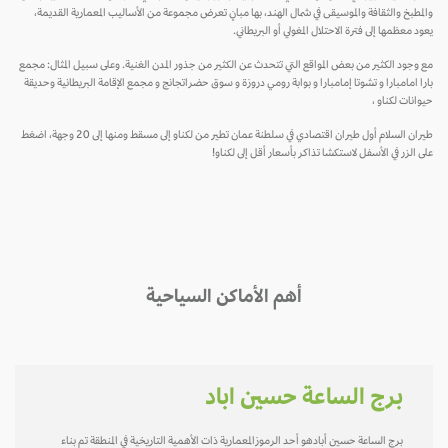
والمطبخ والثقافة والموسيقى في شمال الهند، بها مبانٍ تعرض مجموعة من الأساليب المعمارية القديمة،
يعود معظمها إلى فترة الاحتلال المغولي أو البريطاني.
مع وجود الكثير من بعض المواقع التي تتحدث عن الكثير من جذور المدن الغنية. وعلى سبيل المثال: مجمع
بارا امامبارا و تشوتا إمامبارا و بوابة رومي دروزة و سوق حضراتجانج و مجمع الإقامة البريطانية وحديقة
حيوانات لكناو ،
طيران السلام أول طيران اقتصادي في سلطنة عمان تطير من لكناو إلى مسقط ومنها إلى 20 وجهة، اضغط
على الزر في الأسفل لاستكشا تذاكر بأسعار أقل إلى لكناو!
أهم الأماكن السياحية
برج الساعة حسين اباد
برج الساعة حسين أبادهو أحد الرموزالمعمارية ذات الأهمية التاريخية في المنطقة تم بناء