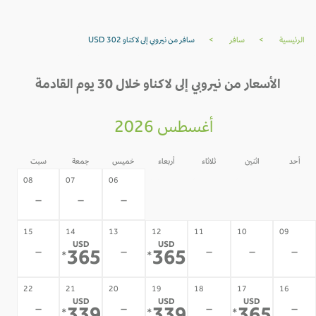
الرئيسية
>
سافر
>
سافر من نيروبي إلى لاكناو USD 302
الأسعار من نيروبي إلى لاكناو خلال 30 يوم القادمة
أغسطس 2026
أحد
اثنين
ثلاثاء
أربعاء
خميس
جمعة
سبت
05
04
03
02
08
07
06
-
-
-
-
-
-
-
15
14
13
12
11
10
09
USD
USD
-
-
-
-
-
365
365
*
*
22
21
20
19
18
17
16
USD
USD
USD
-
-
-
-
*
*
*