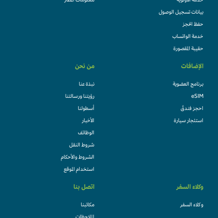
خدمة الأولوية
معلومات المطار
بيانات تسجيل الوصول
حفظ الحجز
خدمة الواتساب
حقيبة المقصورة
الإضافات
من نحن
برنامج العضوية
نبذة عنا
eSIM
رؤيتنا ورسالتنا
احجز فندقً
أسطولنا
استئجار سيارة
الأخبار
الوظائف
شروط النقل
الشروط والأحكام
استخدام الموقع
وكلاء السفر
اتصل بنا
وكلاء السفر
مكاتبنا
الملاحظات