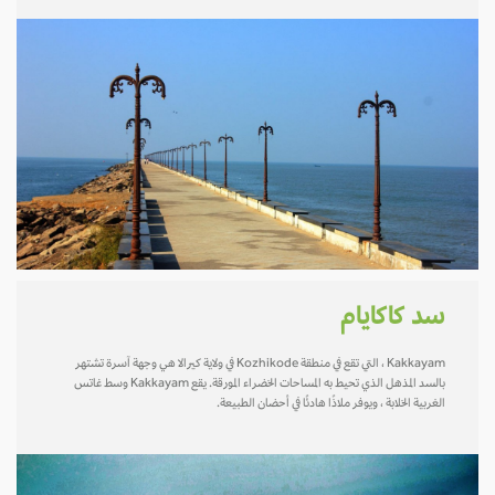
سد كاكايام
Kakkayam ، التي تقع في منطقة Kozhikode في ولاية كيرالا هي وجهة آسرة تشتهر
بالسد المذهل الذي تحيط به المساحات الخضراء المورقة. يقع Kakkayam وسط غاتس
الغربية الخلابة ، ويوفر ملاذًا هادئًا في أحضان الطبيعة.