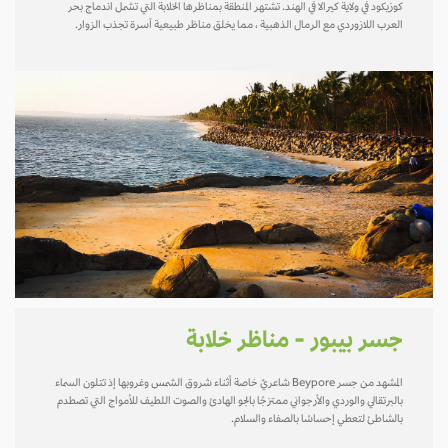
كوزيكود في ولاية كيرالا في الهند. تشتهر المنطقة بمناظرها الخلابة التي تشمل اندماج بحر
العرب اللازوردي مع الرمال الذهبية ، مما يخلق مناظر طبيعية آسرة تجذب الزوار.
جسر بيبور - مناظر خلابة
المشهد من جسر Beypore شاعريٌ خاصة أثناء شروق الشمس وغروبها إذ تتلون السماء
بالبرتقالي والوردي والأرجواني ممتزجًا بالجو الهادئ والصوت اللطيف للأمواج التي تصطدم
بالشاطئ لتعطي إحساسًا بالصفاء والسلام.