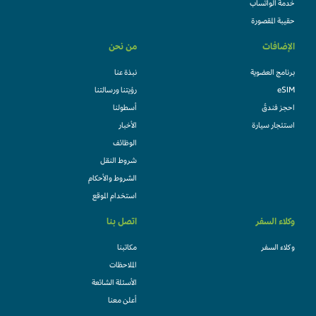
خدمة الواتساب
حقيبة المقصورة
الإضافات
من نحن
برنامج العضوية
نبذة عنا
eSIM
رؤيتنا ورسالتنا
احجز فندقً
أسطولنا
استئجار سيارة
الأخبار
الوظائف
شروط النقل
الشروط والأحكام
استخدام الموقع
وكلاء السفر
اتصل بنا
وكلاء السفر
مكاتبنا
الملاحظات
الأسئلة الشائعة
أعلن معنا