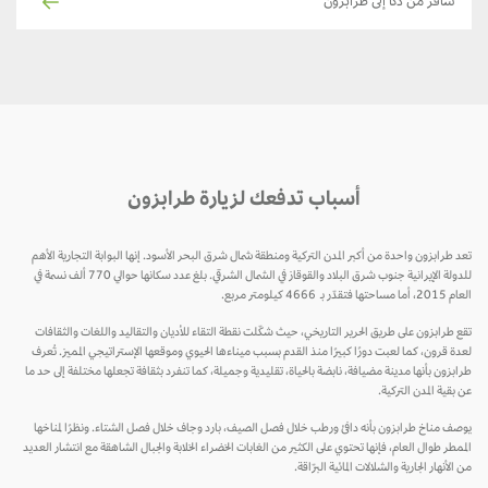
سافر من دكا إلى طرابزون
أسباب تدفعك لزيارة طرابزون
تعد طرابزون واحدة من أكبر المدن التركية ومنطقة شمال شرق البحر الأسود. إنها البوابة التجارية الأهم
للدولة الإيرانية جنوب شرق البلاد والقوقاز في الشمال الشرقي. بلغ عدد سكانها حوالي 770 ألف نسمة في
العام 2015، أما مساحتها فتقدّر بـ 4666 كيلومتر مربع.
تقع طرابزون على طريق الحرير التاريخي، حيث شكّلت نقطة التقاء للأديان والتقاليد واللغات والثقافات
لعدة قرون، كما لعبت دورًا كبيرًا منذ القدم بسبب ميناءها الحيوي وموقعها الإستراتيجي المميز. تُعرف
طرابزون بأنها مدينة مضيافة، نابضة بالحياة، تقليدية وجميلة، كما تنفرد بثقافة تجعلها مختلفة إلى حد ما
عن بقية المدن التركية.
يوصف مناخ طرابزون بأنه دافئ ورطب خلال فصل الصيف، بارد وجاف خلال فصل الشتاء. ونظرًا لمناخها
الممطر طوال العام، فإنها تحتوي على الكثير من الغابات الخضراء الخلابة والجبال الشاهقة مع انتشار العديد
من الأنهار الجارية والشلالات المائية البرّاقة.