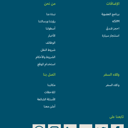
الإضافات
من نحن
برنامج العضوية
نبذة عنا
eSIM
رؤيتنا ورسالتنا
احجز فندقً
أسطولنا
استئجار سيارة
الأخبار
الوظائف
شروط النقل
الشروط والأحكام
استخدام الموقع
وكلاء السفر
اتصل بنا
وكلاء السفر
مكاتبنا
الملاحظات
الأسئلة الشائعة
أعلن معنا
تابعنا على