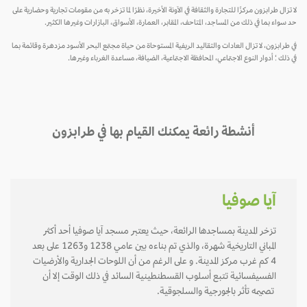
لا تزال طرابزون مركزًا للتجارة والثقافة في الآونة الأخيرة، نظرًا لما تزخر به من مقومات تجارية وحضارية على
حد سواء بما في ذلك من المساجد، المتاحف، المقابر، العمارة، الأسواق، البازارات وغيرها الكثير.
في طرابزون، لا تزال العادات والتقاليد الريفية المستوحاة من حياة مجتمع البحر الأسود مزدهرة وقائمة بما
في ذلك ؛ أدوار النوع الاجتماعي، المحافظة الاجتماعية، الضيافة، مساعدة الغرباء وغيرها.
أنشطة رائعة يمكنك القيام بها في طرابزون
آيا صوفيا
تزخر المدينة بمساجدها الرائعة، حيث يعتبر مسجد آيا صوفيا أحد أكثر
المباني التاريخية شهرة، والذي تم بناءه بين عامي 1238 و1263 على بعد
4 كم غرب مركز المدينة. و على الرغم من أن اللوحات الجدارية والأرضيات
الفسيفسائية تتبع أسلوب القسطنطينية السائد في ذلك الوقت إلا أن
تصميمه تأثر بالجورجية والسلجوقية.