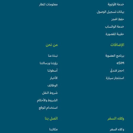
خدمة الأولوية
معلومات المطار
بيانات تسجيل الوصول
حفظ الحجز
خدمة الواتساب
حقيبة المقصورة
الإضافات
من نحن
برنامج العضوية
نبذة عنا
eSIM
رؤيتنا ورسالتنا
احجز فندقً
أسطولنا
استئجار سيارة
الأخبار
الوظائف
شروط النقل
الشروط والأحكام
استخدام الموقع
وكلاء السفر
اتصل بنا
وكلاء السفر
مكاتبنا