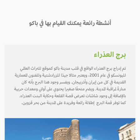
أنشطة رائعة يمكنك القيام بها في باكو
برج العذراء
تم إدراج برج العذراء الواقع في قلب مدينة باكو كموقع للتراث العالمي
لليونسكو في عام 2001، ويعتبر مثالا جيدًا للزرادشتية وللفنون المعمارية
القديمة في كل من إيران وأذربيجان. ويفسر وجود هذا البرج بأنه كان
منارةً لمراقبة المدينة. ويضم متحفًا صغيرا يحتوي على أواني ومعدات حربية
بالإضافة إلى وجود شاشات تعرض قصة القلعة وحكاية البنت العذراء.
كما توفر قمة البرج إطلالة رائعة وفريدة على المدينة من بحر قزوين.