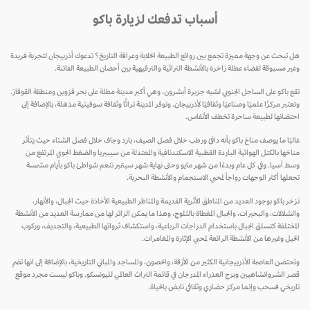
أسباب تدفعك لزيارة باكو
هل تبحث عن وجهة مميزة تجمع بين روائع الطبيعة الخلابة وعراقة التاريخ؟ تدعوك أذربيجان لتجربة فريدة
وغير مسبوقة لقضاء عطلة زاخرة بالأنشطة التراثية والترفيهية بين أحضان الطبيعة الفاتنة.
تقع باكو على الساحل الجنوبي لشبه جزيرة أبشرون، وهي أكبر مدينة مطلة على بحر قزوين ومنطقة القوقاز.
وتعتبر مركزًا علميًا وصناعيًا وثقافيًا لأذربيجان. وتوفر المدينة تراثًا وثقافة سوفيتية مذهلة، بالإضافة إلى
احتضانها لطبيعة ساحرة تخطف الأنفاس.
غالبًا ما يوصف مناخ باكو بأنه دافئ ورطب خلال فصل الصيف، بارد وجاف خلال فصل الشتاء حيث يتأثر
مناخها بالكتل الهوائية الباردة القطبية الاسكندنافية والمعتدلة من سيبيريا والضغط الجوي المرتفع من
وسط آسيا. وفي كل عام وبدءًا من شهر مايو وحتى نهاية شهر سبتمبر تنعم شواطئ باكو بأيام مشمسة
تجعلها أكثر الوجهات رواجاً لمحبي الاستجمام والأنشطة البحرية.
تزخر باكو بوجود العديد من المناطق الأثرية القديمة والمناظر الطبيعية الأخاذة حيث الجبال، والأنهار،
والشلالات، والبحيرات، والجبال المغطاة بالثلوج، وهذا ما يمكن الزائر لها من ممارسة العديد من الأنشطة
المختلفة كتسلق الجبال باستخدام الدراجات الرباعية، واستكشاف ثرواتها الطبيعية، والتجديف، وركوب
الخيل وغيرها من الأنشطة الرائعة لمحبي الإثارة والمغامرات.
وتحتضن العاصمة الأذربيجانية الكثير من الأزقة، والحصون، والمساجد والمباني التاريخية، بالإضافة إلى انها تضم
قصر الشروانشاهيين وبرج العذراء المدرجان في قائمة التراث العالمي لليونسكو. وباكو ليست مجرد موقع
تاريخي فسحب وإنما مركز حضاري وثقافي نابض بالحياة.