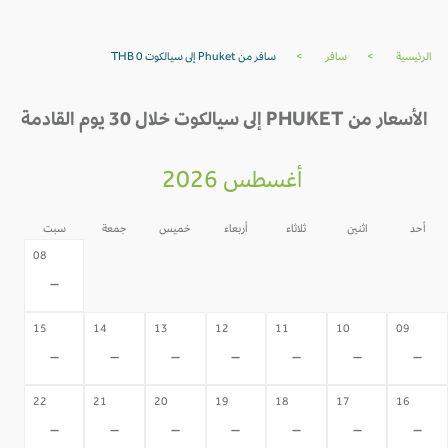
الرئيسية
>
سافر
>
سافر من Phuket إلى سيالكوت THB 0
الأسعار من PHUKET إلى سيالكوت خلال 30 يوم القادمة
أغسطس 2026
أحد
اثنين
ثلاثاء
أربعاء
خميس
جمعة
سبت
07
06
05
04
03
02
08
-
-
-
-
-
-
-
15
14
13
12
11
10
09
-
-
-
-
-
-
-
22
21
20
19
18
17
16
-
-
-
-
-
-
-