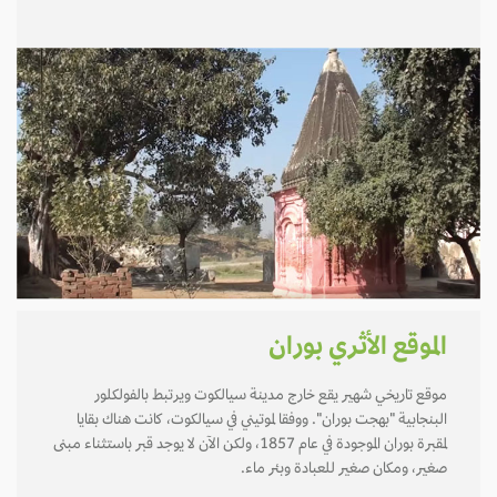
الموقع الأثري بوران
موقع تاريخي شهير يقع خارج مدينة سيالكوت ويرتبط بالفولكلور
البنجابية "بهجت بوران". ووفقا لموتيني في سيالكوت، كانت هناك بقايا
لمقبرة بوران الموجودة في عام 1857، ولكن الآن لا يوجد قبر باستثناء مبنى
صغير، ومكان صغير للعبادة وبئر ماء.