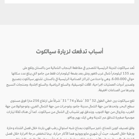
أسباب تدفعك لزيارة سيالكوت
تُعد سيالكوت المدينة الرئيسية للتصدير في مقاطعة البنجاب الشمالية من باكستان وتقع على
بعد 135 كيلومتراً شمال غرب لاهور وعلى بعد بضعة كيلومترات فقط من جامو التي يبلغ عدد سكانها
حوالي 6،00،000. وهي واحدة من المراكز الصناعية الرئيسية في باكستان. تشتهر سيالكوت بتصنيع
وتصدير أدوات العمليات الجراحية، الآلات الموسيقية، والسلع الرياضية، والسلع الجلدية، ومنتجات النسيج
وغيرها من الصناعات الخفيفة.
تقع سيالكوت بين خطي الطول 32 ° 30 ′ شمالاً و 74 ° 31 ′ شرقاً على ارتفاع 256 مترًا فوق مستوى
سطح البحر، وتحدها من جهة الشمال مدينة جامو، وغوجرات من جهة الشمال الغربي، وغوجوانولا من جهة
الغرب، وناروال من جهة الجنوب. ويتدفق نهر تشيناب إلى الشمال من سيالكوت. كما أن هناك ثلاثة تيارات
موسمية صغيرة تتدفق عبر المدينة وهي ايك، بهير وبالخو.
وفق تصنيف كوبن للمناخ، تتميز سيالكوت بمناخ شبه استوائي رطب فهي باردة خلال فصل الشتاء وحارة
ورطبة خلال الصيف، حيث أن شهري مايو ويونيو هما الأكثر حرارة، بينما تنخفض درجة الحرارة خلال فصل