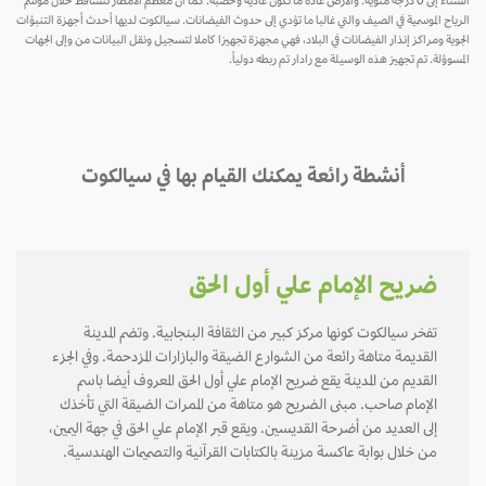
الشتاء إلى 0 درجة مئوية. والأرض عادة ما تكون عادية وخصبة. كما أن معظم الأمطار تتساقط خلال موسم
الرياح الموسمية في الصيف والتي غالبا ما تؤدي إلى حدوث الفيضانات. سيالكوت لديها أحدث أجهزة التنبؤات
الجوية ومراكز إنذار الفيضانات في البلاد، فهي مجهزة تجهيزا كاملا لتسجيل ونقل البيانات من وإلى الجهات
المسوؤلة. تم تجهيز هذه الوسيلة مع رادار تم ربطه دولياً.
أنشطة رائعة يمكنك القيام بها في سيالكوت
ضريح الإمام علي أول الحق
تفخر سيالكوت كونها مركز كبير من الثقافة البنجابية. وتضم المدينة
القديمة متاهة رائعة من الشوارع الضيقة والبازارات المزدحمة. وفي الجزء
القديم من المدينة يقع ضريح الإمام علي أول الحق المعروف أيضا باسم
الإمام صاحب. مبنى الضريح هو متاهة من الممرات الضيقة التي تأخذك
إلى العديد من أضرحة القديسين. ويقع قبر الإمام علي الحق في جهة اليمين،
من خلال بوابة عاكسة مزينة بالكتابات القرآنية والتصميمات الهندسية.