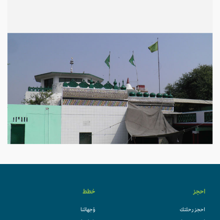
احجز
خطط
احجز رحلتك
وُجهاتنا