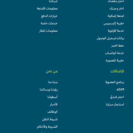
احجز مقعدك
شبكتنا
اختر وجبتك
معلومات الأمتعة
امتعة إضافية
خيارات الدفع
حقيبة إكسبريس
خدمات خاصة
خدمة الأولوية
معلومات المطار
بيانات تسجيل الوصول
حفظ الحجز
خدمة الواتساب
حقيبة المقصورة
الإضافات
من نحن
برنامج العضوية
نبذة عنا
eSIM
رؤيتنا ورسالتنا
احجز فندقً
أسطولنا
استئجار سيارة
الأخبار
الوظائف
شروط النقل
الشروط والأحكام